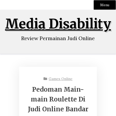
Menu
Skip
Media Disability
to
content
Review Permainan Judi Online
Games Online
Pedoman Main-
main Roulette Di
Judi Online Bandar