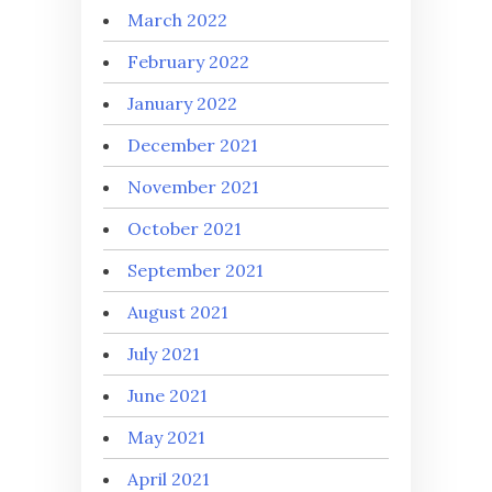
March 2022
February 2022
January 2022
December 2021
November 2021
October 2021
September 2021
August 2021
July 2021
June 2021
May 2021
April 2021