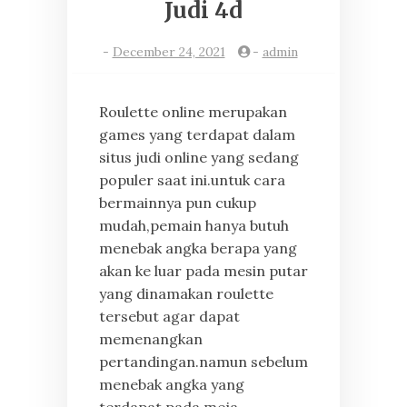
Judi 4d
-
December 24, 2021
-
admin
Roulette online merupakan
games yang terdapat dalam
situs judi online yang sedang
populer saat ini.untuk cara
bermainnya pun cukup
mudah,pemain hanya butuh
menebak angka berapa yang
akan ke luar pada mesin putar
yang dinamakan roulette
tersebut agar dapat
memenangkan
pertandingan.namun sebelum
menebak angka yang