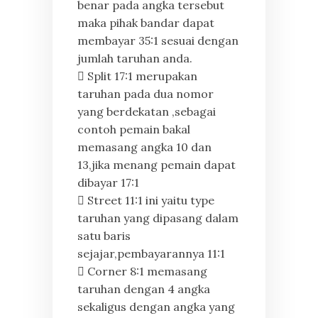
benar pada angka tersebut
maka pihak bandar dapat
membayar 35:1 sesuai dengan
jumlah taruhan anda.
 Split 17:1 merupakan
taruhan pada dua nomor
yang berdekatan ,sebagai
contoh pemain bakal
memasang angka 10 dan
13,jika menang pemain dapat
dibayar 17:1
 Street 11:1 ini yaitu type
taruhan yang dipasang dalam
satu baris
sejajar,pembayarannya 11:1
 Corner 8:1 memasang
taruhan dengan 4 angka
sekaligus dengan angka yang