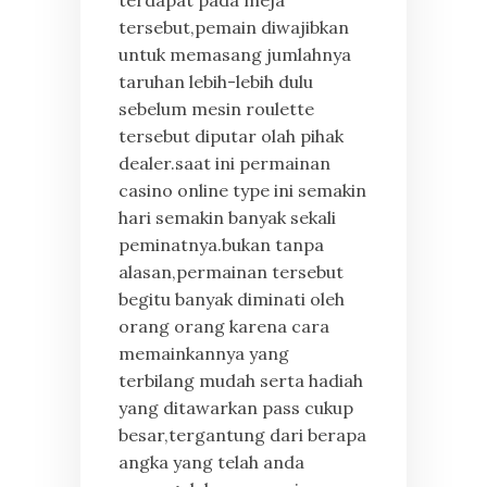
terdapat pada meja
tersebut,pemain diwajibkan
untuk memasang jumlahnya
taruhan lebih-lebih dulu
sebelum mesin roulette
tersebut diputar olah pihak
dealer.saat ini permainan
casino online type ini semakin
hari semakin banyak sekali
peminatnya.bukan tanpa
alasan,permainan tersebut
begitu banyak diminati oleh
orang orang karena cara
memainkannya yang
terbilang mudah serta hadiah
yang ditawarkan pass cukup
besar,tergantung dari berapa
angka yang telah anda