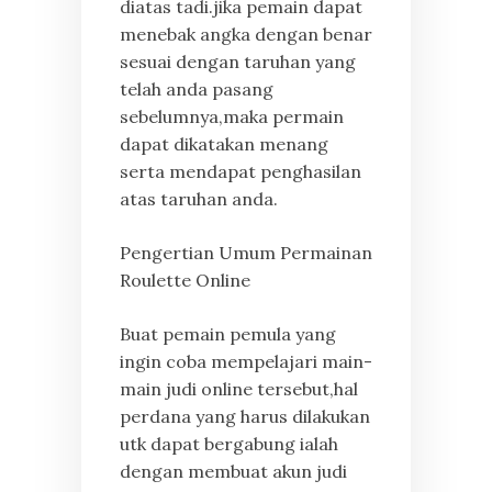
diatas tadi.jika pemain dapat
menebak angka dengan benar
sesuai dengan taruhan yang
telah anda pasang
sebelumnya,maka permain
dapat dikatakan menang
serta mendapat penghasilan
atas taruhan anda.
Pengertian Umum Permainan
Roulette Online
Buat pemain pemula yang
ingin coba mempelajari main-
main judi online tersebut,hal
perdana yang harus dilakukan
utk dapat bergabung ialah
dengan membuat akun judi