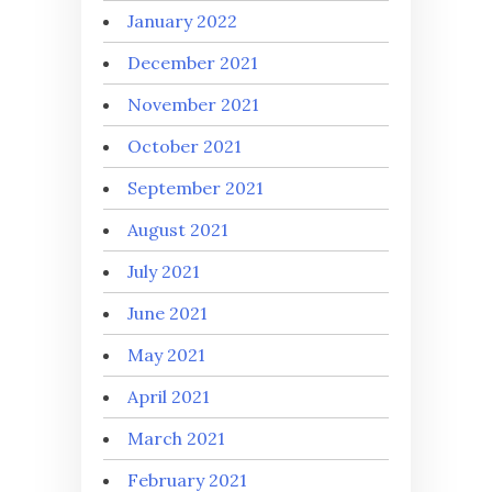
January 2022
December 2021
November 2021
October 2021
September 2021
August 2021
July 2021
June 2021
May 2021
April 2021
March 2021
February 2021