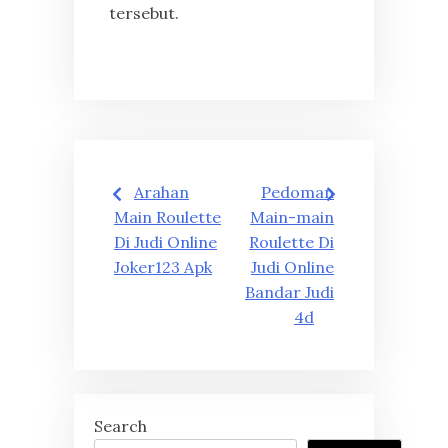
tersebut.
Post
Arahan
Pedoman
navigation
Main Roulette
Main-main
Di Judi Online
Roulette Di
Joker123 Apk
Judi Online
Bandar Judi
4d
Search