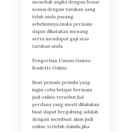
menebak angka dengan benar
sesuai dengan taruhan yang
telah anda pasang
sebelumnya,maka permain
dapat dikatakan menang
serta mendapat gaji atas
taruhan anda.
Pengertian Umum Games
Roulette Online
Buat pemain pemula yang
ingin coba belajar bermain
judi online tersebut,hal
perdana yang mesti dilakukan
buat dapat bergabung adalah
dengan membuat akun judi
online terlebih dahulu,jika