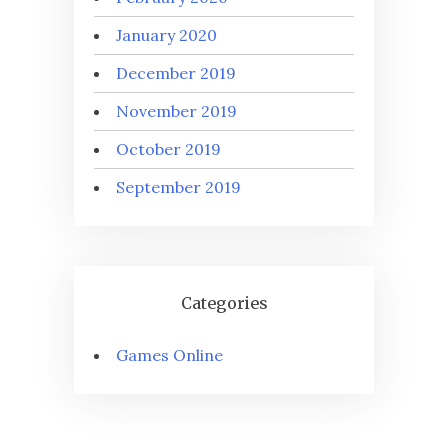
January 2020
December 2019
November 2019
October 2019
September 2019
Categories
Games Online