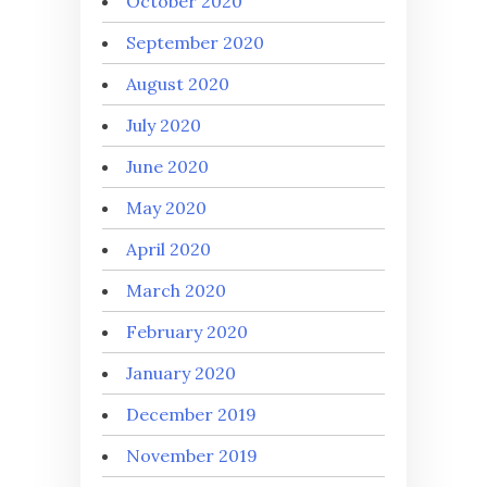
October 2020
September 2020
August 2020
July 2020
June 2020
May 2020
April 2020
March 2020
February 2020
January 2020
December 2019
November 2019