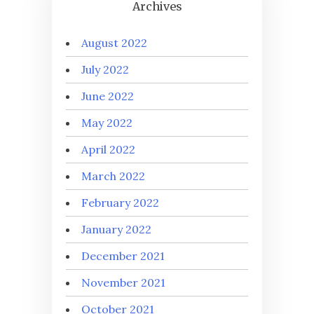
Archives
August 2022
July 2022
June 2022
May 2022
April 2022
March 2022
February 2022
January 2022
December 2021
November 2021
October 2021