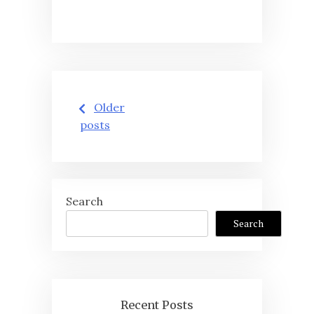
Posts
Older
navigation
posts
Search
Search
Recent Posts