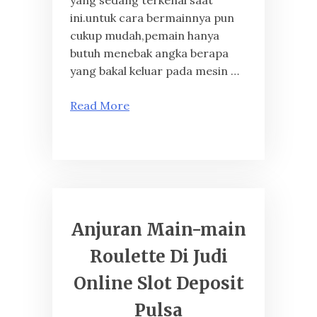
ini.untuk cara bermainnya pun
cukup mudah,pemain hanya
butuh menebak angka berapa
yang bakal keluar pada mesin …
Read More
Anjuran Main-main
Roulette Di Judi
Online Slot Deposit
Pulsa