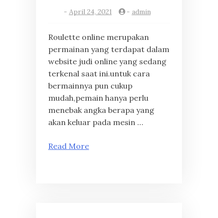
-
April 24, 2021
-
admin
Roulette online merupakan
permainan yang terdapat dalam
website judi online yang sedang
terkenal saat ini.untuk cara
bermainnya pun cukup
mudah,pemain hanya perlu
menebak angka berapa yang
akan keluar pada mesin …
Read More