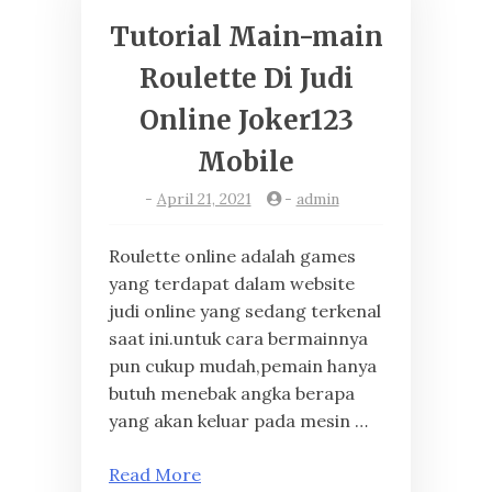
Tutorial Main-main
Roulette Di Judi
Online Joker123
Mobile
-
April 21, 2021
-
admin
Roulette online adalah games
yang terdapat dalam website
judi online yang sedang terkenal
saat ini.untuk cara bermainnya
pun cukup mudah,pemain hanya
butuh menebak angka berapa
yang akan keluar pada mesin …
Read More