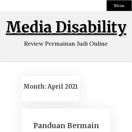
Menu
Skip
Media Disability
to
content
Review Permainan Judi Online
Month:
April 2021
Panduan Bermain