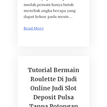
mudah,pemain hanya butuh
menebak angka berapa yang
dapat keluar pada mesin …
Read More
Tutorial Bermain
Roulette Di Judi
Online Judi Slot
Deposit Pulsa
Tanpa Potongan