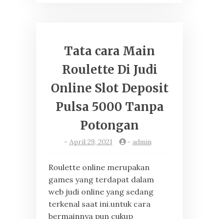
Tata cara Main
Roulette Di Judi
Online Slot Deposit
Pulsa 5000 Tanpa
Potongan
-
April 29, 2021
-
admin
Roulette online merupakan
games yang terdapat dalam
web judi online yang sedang
terkenal saat ini.untuk cara
bermainnya pun cukup