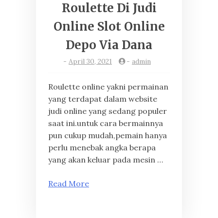
Roulette Di Judi
Online Slot Online
Depo Via Dana
-
April 30, 2021
-
admin
Roulette online yakni permainan
yang terdapat dalam website
judi online yang sedang populer
saat ini.untuk cara bermainnya
pun cukup mudah,pemain hanya
perlu menebak angka berapa
yang akan keluar pada mesin …
Read More