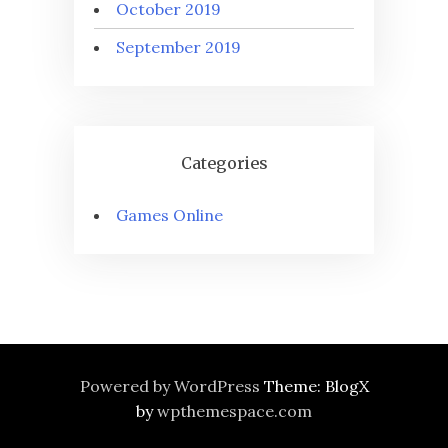
October 2019
September 2019
Categories
Games Online
Powered by WordPress
Theme: BlogX
by
wpthemespace.com