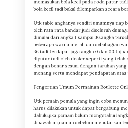
memasukan bola kecil pada roda putar tadi.
bola kecil tadi bakal dilemparkan secara b
Utk table angkanya sendiri umumnya tiap b
oleh rata rata bandar judi diseluruh dunia
dimulai dari angka 1 sampai 36.angka terse
beberapa warna merah dan sebahagian warn
36 tadi terdapat juga angka 0 dan 00.tuju
diputar tadi oleh dealer seperti yang telah
dengan benar sesuai dengan taruhan yang 
menang serta mendapat pendapatan atas 
Pengertian Umum Permainan Roulette Onl
Utk pemain pemula yang ingin coba menuntu
harus dilakukan untuk dapat bergabung me
dahulu,jika pemain belum mengetahui langka
dibawah ini,namun sebelum menuturkan tent