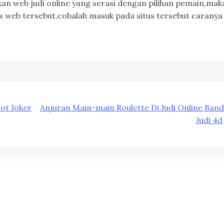
kan web judi online yang serasi dengan pilihan pemain,mak
s web tersebut,cobalah masuk pada situs tersebut caranya
lot Joker
Anjuran Main-main Roulette Di Judi Online Ban
Judi 4d