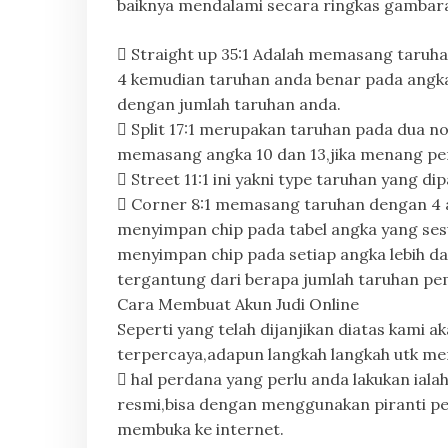
baiknya mendalami secara ringkas gambara
 Straight up 35:1 Adalah memasang taruh
4 kemudian taruhan anda benar pada angka
dengan jumlah taruhan anda.
 Split 17:1 merupakan taruhan pada dua 
memasang angka 10 dan 13,jika menang pem
 Street 11:1 ini yakni type taruhan yang d
 Corner 8:1 memasang taruhan dengan 4 
menyimpan chip pada tabel angka yang sesu
menyimpan chip pada setiap angka lebih dar
tergantung dari berapa jumlah taruhan pe
Cara Membuat Akun Judi Online
Seperti yang telah dijanjikan diatas kami
terpercaya,adapun langkah langkah utk mem
 hal perdana yang perlu anda lakukan iala
resmi,bisa dengan menggunakan piranti p
membuka ke internet.