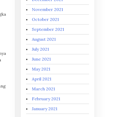
November 2021
gka
October 2021
September 2021
August 2021
July 2021
nya
June 2021
a
May 2021
April 2021
ang
March 2021
February 2021
January 2021