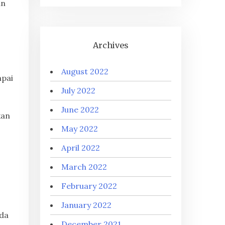
an
Archives
August 2022
mpai
July 2022
June 2022
kan
May 2022
April 2022
March 2022
February 2022
January 2022
ada
December 2021