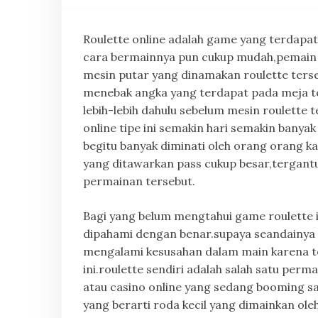
Roulette online adalah game yang terdapat 
cara bermainnya pun cukup mudah,pemain 
mesin putar yang dinamakan roulette te
menebak angka yang terdapat pada meja t
lebih-lebih dahulu sebelum mesin roulette t
online tipe ini semakin hari semakin banya
begitu banyak diminati oleh orang orang 
yang ditawarkan pass cukup besar,tergant
permainan tersebut.
Bagi yang belum mengtahui game roulette 
dipahami dengan benar.supaya seandainya 
mengalami kesusahan dalam main karena te
ini.roulette sendiri adalah salah satu perm
atau casino online yang sedang booming saa
yang berarti roda kecil yang dimainkan ole