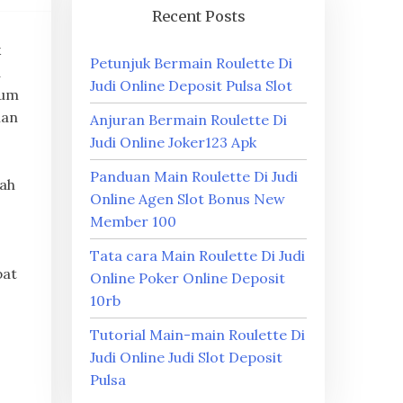
Recent Posts
k
Petunjuk Bermain Roulette Di
a
Judi Online Deposit Pulsa Slot
lum
han
Anjuran Bermain Roulette Di
o
Judi Online Joker123 Apk
Panduan Main Roulette Di Judi
iah
Online Agen Slot Bonus New
Member 100
Tata cara Main Roulette Di Judi
pat
Online Poker Online Deposit
10rb
Tutorial Main-main Roulette Di
Judi Online Judi Slot Deposit
Pulsa