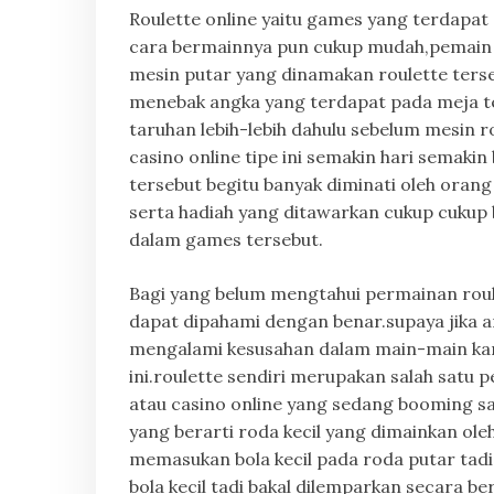
Roulette online yaitu games yang terdapat 
cara bermainnya pun cukup mudah,pemain 
mesin putar yang dinamakan roulette te
menebak angka yang terdapat pada meja t
taruhan lebih-lebih dahulu sebelum mesin ro
casino online tipe ini semakin hari semaki
tersebut begitu banyak diminati oleh ora
serta hadiah yang ditawarkan cukup cukup
dalam games tersebut.
Bagi yang belum mengtahui permainan roul
dapat dipahami dengan benar.supaya jika 
mengalami kesusahan dalam main-main kar
ini.roulette sendiri merupakan salah satu 
atau casino online yang sedang booming saa
yang berarti roda kecil yang dimainkan ole
memasukan bola kecil pada roda putar tadi
bola kecil tadi bakal dilemparkan secara b