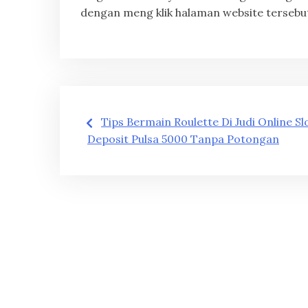
dengan meng klik halaman website tersebu
Post
Tips Bermain Roulette Di Judi Online Sl
Deposit Pulsa 5000 Tanpa Potongan
navigation