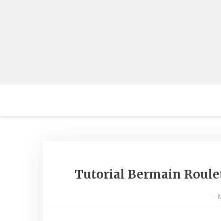
Skip
to
content
Tutorial Bermain Roulet
-
M