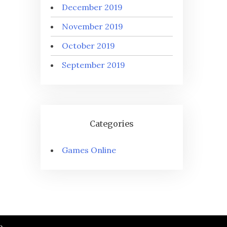
December 2019
November 2019
October 2019
September 2019
Categories
Games Online
m