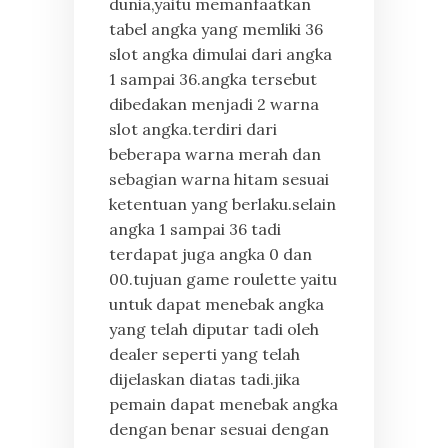
dunia,yaitu memanfaatkan
tabel angka yang memliki 36
slot angka dimulai dari angka
1 sampai 36.angka tersebut
dibedakan menjadi 2 warna
slot angka.terdiri dari
beberapa warna merah dan
sebagian warna hitam sesuai
ketentuan yang berlaku.selain
angka 1 sampai 36 tadi
terdapat juga angka 0 dan
00.tujuan game roulette yaitu
untuk dapat menebak angka
yang telah diputar tadi oleh
dealer seperti yang telah
dijelaskan diatas tadi.jika
pemain dapat menebak angka
dengan benar sesuai dengan