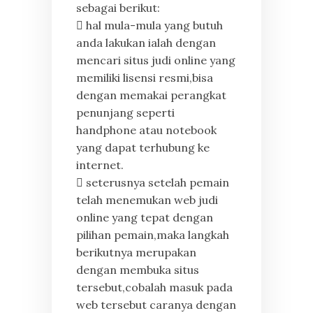
sebagai berikut:
 hal mula-mula yang butuh
anda lakukan ialah dengan
mencari situs judi online yang
memiliki lisensi resmi,bisa
dengan memakai perangkat
penunjang seperti
handphone atau notebook
yang dapat terhubung ke
internet.
 seterusnya setelah pemain
telah menemukan web judi
online yang tepat dengan
pilihan pemain,maka langkah
berikutnya merupakan
dengan membuka situs
tersebut,cobalah masuk pada
web tersebut caranya dengan