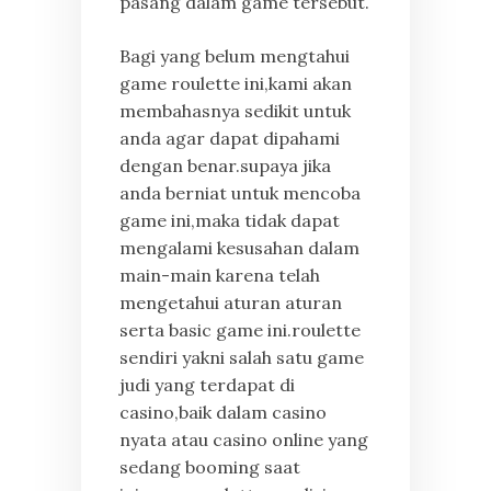
pasang dalam game tersebut.
Bagi yang belum mengtahui
game roulette ini,kami akan
membahasnya sedikit untuk
anda agar dapat dipahami
dengan benar.supaya jika
anda berniat untuk mencoba
game ini,maka tidak dapat
mengalami kesusahan dalam
main-main karena telah
mengetahui aturan aturan
serta basic game ini.roulette
sendiri yakni salah satu game
judi yang terdapat di
casino,baik dalam casino
nyata atau casino online yang
sedang booming saat