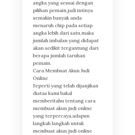
angka yang sesuai dengan
pilihan pemain,jadi intinya
semakin banyak anda
menaruh chip pada setiap
angka lebih dari satu,maka
jumlah imbalan yang didapat
akan sedikit tergantung dari
berapa jumlah taruhan
pemain.
Cara Membuat Akun Judi
Online
Seperti yang telah dijanjikan
diatas kami bakal
memberitahu tentang cara
membuat akun judi online
yang terpercaya,adapun
langkah langkah untuk
membuat akun judi online