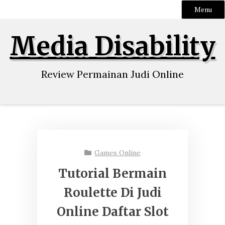
Menu
Skip
Media Disability
to
content
Review Permainan Judi Online
Games Online
Tutorial Bermain
Roulette Di Judi
Online Daftar Slot