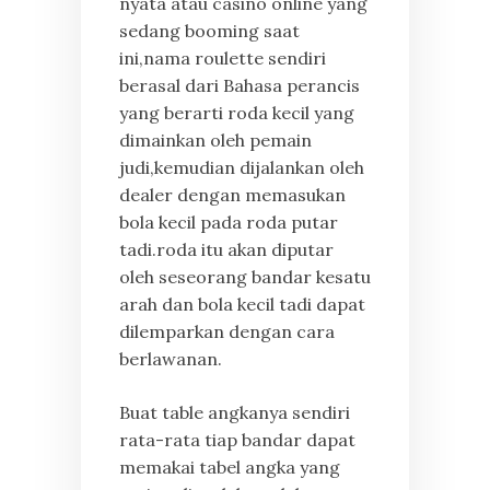
nyata atau casino online yang
sedang booming saat
ini,nama roulette sendiri
berasal dari Bahasa perancis
yang berarti roda kecil yang
dimainkan oleh pemain
judi,kemudian dijalankan oleh
dealer dengan memasukan
bola kecil pada roda putar
tadi.roda itu akan diputar
oleh seseorang bandar kesatu
arah dan bola kecil tadi dapat
dilemparkan dengan cara
berlawanan.
Buat table angkanya sendiri
rata-rata tiap bandar dapat
memakai tabel angka yang