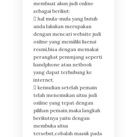
membuat akun judi online
sebagai berikut:
 hal mula-mula yang butuh
anda lakukan merupakan
dengan mencari website judi
online yang memiliki lisensi
resmi,bisa dengan memakai
perangkat penunjang seperti
handphone atau netbook
yang dapat terhubung ke
internet.
 kemudian setelah pemain
telah menemukan situs judi
online yang tepat dengan
pilihan pemain,maka langkah
berikutnya yaitu dengan
membuka situs
tersebut,cobalah masuk pada