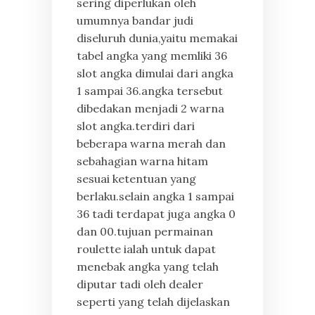
sering diperlukan oleh
umumnya bandar judi
diseluruh dunia,yaitu memakai
tabel angka yang memliki 36
slot angka dimulai dari angka
1 sampai 36.angka tersebut
dibedakan menjadi 2 warna
slot angka.terdiri dari
beberapa warna merah dan
sebahagian warna hitam
sesuai ketentuan yang
berlaku.selain angka 1 sampai
36 tadi terdapat juga angka 0
dan 00.tujuan permainan
roulette ialah untuk dapat
menebak angka yang telah
diputar tadi oleh dealer
seperti yang telah dijelaskan