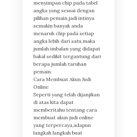
menyimpan chip pada tabel
angka yang sesuai dengan
pilihan pemain,jadi intinya
semakin banyak anda
menaruh chip pada setiap
angka lebih dari satu,maka
jumlah imbalan yang didapat
bakal sedikit tergantung dari
berapa jumlah taruhan
pemain.
Cara Membuat Akun Judi
Online
Seperti yang telah dijanjikan
di atas kita dapat
memberitahu tentang cara
membuat akun judi online
yang terpercaya,adapun
langkah langkah buat