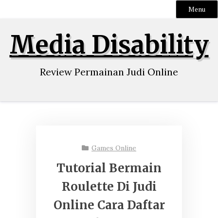
Menu
Skip
Media Disability
to
content
Review Permainan Judi Online
Games Online
Tutorial Bermain
Roulette Di Judi
Online Cara Daftar