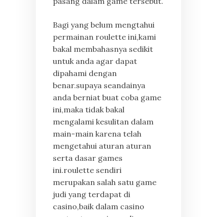
pasang dalam game tersebut.
Bagi yang belum mengtahui
permainan roulette ini,kami
bakal membahasnya sedikit
untuk anda agar dapat
dipahami dengan
benar.supaya seandainya
anda berniat buat coba game
ini,maka tidak bakal
mengalami kesulitan dalam
main-main karena telah
mengetahui aturan aturan
serta dasar games
ini.roulette sendiri
merupakan salah satu game
judi yang terdapat di
casino,baik dalam casino