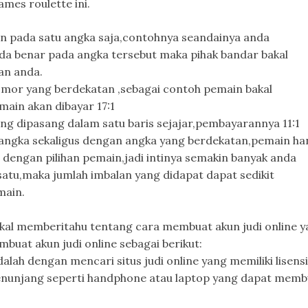
es roulette ini.
an pada satu angka saja,contohnya seandainya anda
a benar pada angka tersebut maka pihak bandar bakal
an anda.
nomor yang berdekatan ,sebagai contoh pemain bakal
ain akan dibayar 17:1
yang dipasang dalam satu baris sejajar,pembayarannya 11:1
angka sekaligus dengan angka yang berdekatan,pemain ha
 dengan pilihan pemain,jadi intinya semakin banyak anda
satu,maka jumlah imbalan yang didapat dapat sedikit
main.
 bakal memberitahu tentang cara membuat akun judi online 
buat akun judi online sebagai berikut:
alah dengan mencari situs judi online yang memiliki lisensi
enunjang seperti handphone atau laptop yang dapat memb