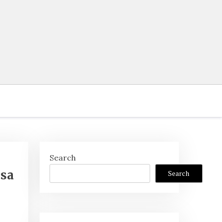
Search
lsa
Search