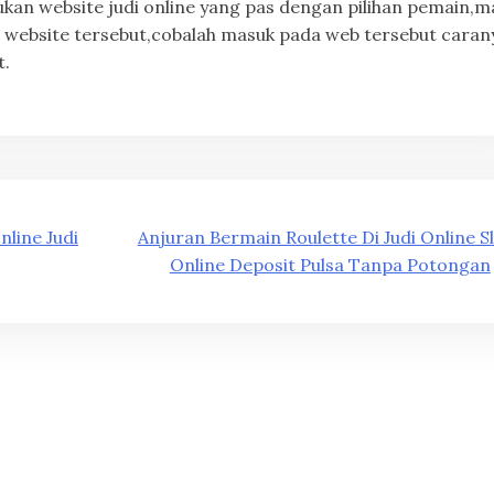
kan website judi online yang pas dengan pilihan pemain,m
g website tersebut,cobalah masuk pada web tersebut caran
t.
nline Judi
Anjuran Bermain Roulette Di Judi Online S
Online Deposit Pulsa Tanpa Potongan