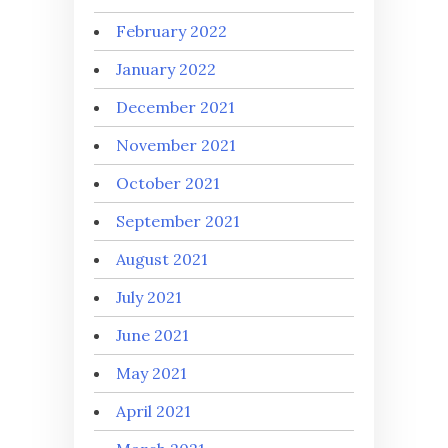
February 2022
January 2022
December 2021
November 2021
October 2021
September 2021
August 2021
July 2021
June 2021
May 2021
April 2021