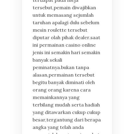
terdapat pada meja
tersebut,pemain diwajibkan
untuk memasang sejumlah
taruhan apalagi dulu sebelum
mesin roulette tersebut
diputar olah pihak dealer.saat
ini permainan casino online
jenis ini semakin hari semakin
banyak sekali
peminatnya.bukan tanpa
alasan,permainan tersebut
begitu banyak diminati oleh
orang orang karena cara
memainkannya yang
terbilang mudah serta hadiah
yang ditawarkan cukup cukup
besar,tergantung dari berapa
angka yang telah anda