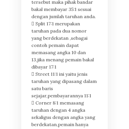
tersebut maka pihak bandar
bakal membayar 35:1 sesuai
dengan jumlah taruhan anda.
 Split 17:1 merupakan
taruhan pada dua nomor
yang berdekatan ,sebagai
contoh pemain dapat
memasang angka 10 dan
13,jika menang pemain bakal
dibayar 17:1
 Street 11:1 ini yaitu jenis
taruhan yang dipasang dalam
satu baris
sejajar,pembayarannya 11:1
 Corner 8:1 memasang
taruhan dengan 4 angka
sekaligus dengan angka yang
berdekatan,pemain hanya