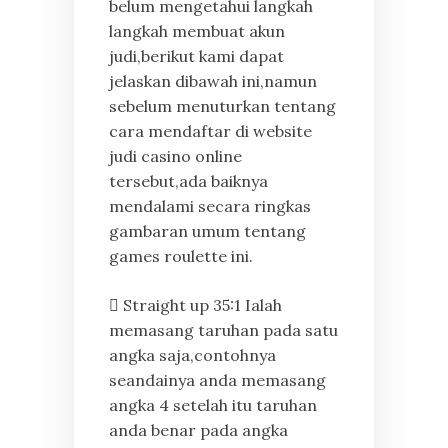
belum mengetahui langkah
langkah membuat akun
judi,berikut kami dapat
jelaskan dibawah ini,namun
sebelum menuturkan tentang
cara mendaftar di website
judi casino online
tersebut,ada baiknya
mendalami secara ringkas
gambaran umum tentang
games roulette ini.
 Straight up 35:1 Ialah
memasang taruhan pada satu
angka saja,contohnya
seandainya anda memasang
angka 4 setelah itu taruhan
anda benar pada angka