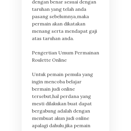
dengan benar sesuai dengan
taruhan yang telah anda
pasang sebelumnya,maka
permain akan dikatakan
menang serta mendapat gaji
atas taruhan anda.
Pengertian Umum Permainan
Roulette Online
Untuk pemain pemula yang
ingin mencoba belajar
bermain judi online
tersebut,hal perdana yang
mesti dilakukan buat dapat
bergabung adalah dengan
membuat akun judi online
apalagi dahulu,jika pemain