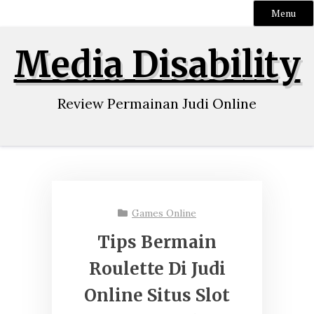
Menu
Skip
Media Disability
to
content
Review Permainan Judi Online
Games Online
Tips Bermain
Roulette Di Judi
Online Situs Slot