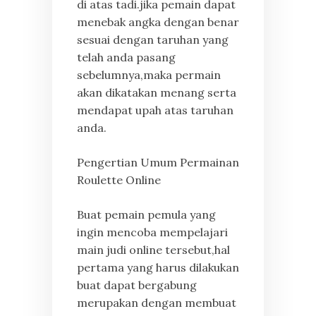
di atas tadi.jika pemain dapat
menebak angka dengan benar
sesuai dengan taruhan yang
telah anda pasang
sebelumnya,maka permain
akan dikatakan menang serta
mendapat upah atas taruhan
anda.
Pengertian Umum Permainan
Roulette Online
Buat pemain pemula yang
ingin mencoba mempelajari
main judi online tersebut,hal
pertama yang harus dilakukan
buat dapat bergabung
merupakan dengan membuat