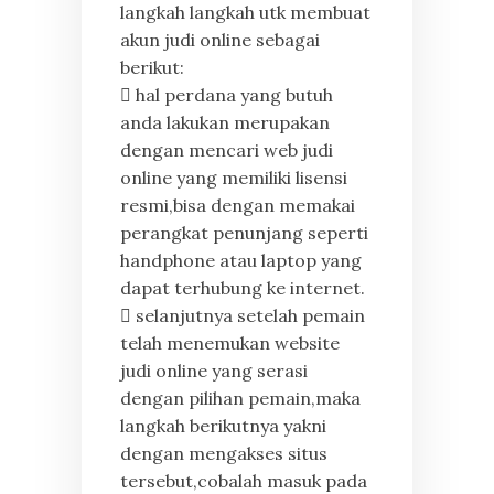
langkah langkah utk membuat
akun judi online sebagai
berikut:
 hal perdana yang butuh
anda lakukan merupakan
dengan mencari web judi
online yang memiliki lisensi
resmi,bisa dengan memakai
perangkat penunjang seperti
handphone atau laptop yang
dapat terhubung ke internet.
 selanjutnya setelah pemain
telah menemukan website
judi online yang serasi
dengan pilihan pemain,maka
langkah berikutnya yakni
dengan mengakses situs
tersebut,cobalah masuk pada