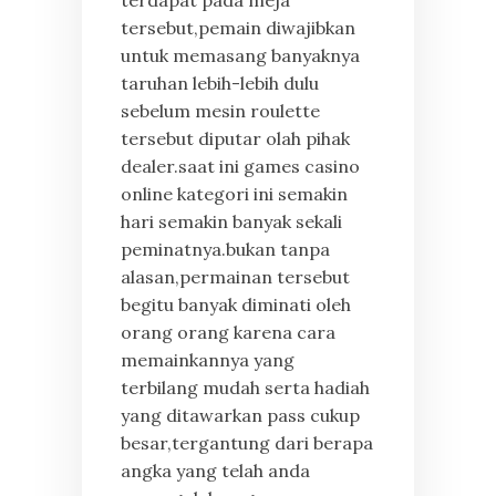
terdapat pada meja
tersebut,pemain diwajibkan
untuk memasang banyaknya
taruhan lebih-lebih dulu
sebelum mesin roulette
tersebut diputar olah pihak
dealer.saat ini games casino
online kategori ini semakin
hari semakin banyak sekali
peminatnya.bukan tanpa
alasan,permainan tersebut
begitu banyak diminati oleh
orang orang karena cara
memainkannya yang
terbilang mudah serta hadiah
yang ditawarkan pass cukup
besar,tergantung dari berapa
angka yang telah anda