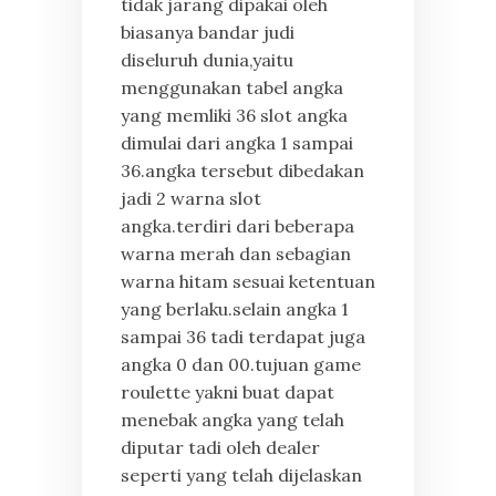
tidak jarang dipakai oleh
biasanya bandar judi
diseluruh dunia,yaitu
menggunakan tabel angka
yang memliki 36 slot angka
dimulai dari angka 1 sampai
36.angka tersebut dibedakan
jadi 2 warna slot
angka.terdiri dari beberapa
warna merah dan sebagian
warna hitam sesuai ketentuan
yang berlaku.selain angka 1
sampai 36 tadi terdapat juga
angka 0 dan 00.tujuan game
roulette yakni buat dapat
menebak angka yang telah
diputar tadi oleh dealer
seperti yang telah dijelaskan