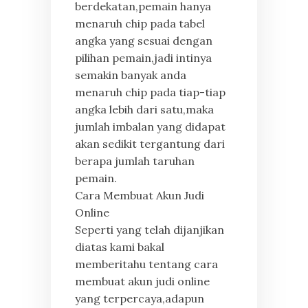
berdekatan,pemain hanya
menaruh chip pada tabel
angka yang sesuai dengan
pilihan pemain,jadi intinya
semakin banyak anda
menaruh chip pada tiap-tiap
angka lebih dari satu,maka
jumlah imbalan yang didapat
akan sedikit tergantung dari
berapa jumlah taruhan
pemain.
Cara Membuat Akun Judi
Online
Seperti yang telah dijanjikan
diatas kami bakal
memberitahu tentang cara
membuat akun judi online
yang terpercaya,adapun