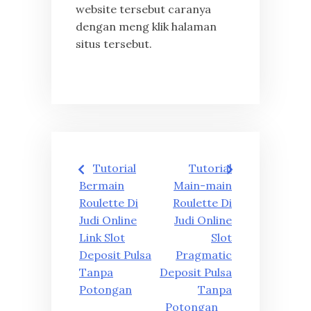
website tersebut caranya
dengan meng klik halaman
situs tersebut.
Post
Tutorial
Tutorial
navigation
Bermain
Main-main
Roulette Di
Roulette Di
Judi Online
Judi Online
Link Slot
Slot
Deposit Pulsa
Pragmatic
Tanpa
Deposit Pulsa
Potongan
Tanpa
Potongan