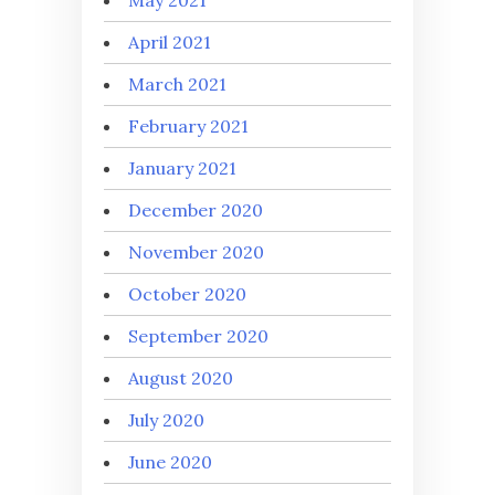
April 2021
March 2021
February 2021
January 2021
December 2020
November 2020
October 2020
September 2020
August 2020
July 2020
June 2020