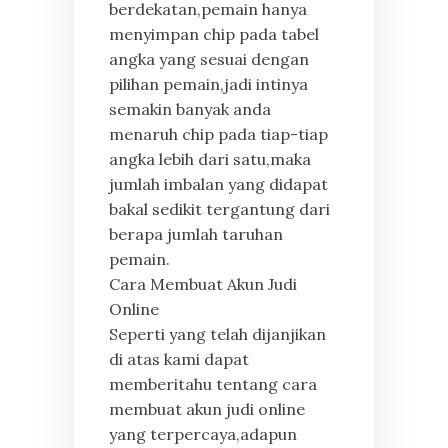
berdekatan,pemain hanya
menyimpan chip pada tabel
angka yang sesuai dengan
pilihan pemain,jadi intinya
semakin banyak anda
menaruh chip pada tiap-tiap
angka lebih dari satu,maka
jumlah imbalan yang didapat
bakal sedikit tergantung dari
berapa jumlah taruhan
pemain.
Cara Membuat Akun Judi
Online
Seperti yang telah dijanjikan
di atas kami dapat
memberitahu tentang cara
membuat akun judi online
yang terpercaya,adapun