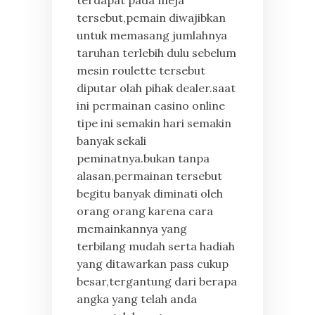
terdapat pada meja
tersebut,pemain diwajibkan
untuk memasang jumlahnya
taruhan terlebih dulu sebelum
mesin roulette tersebut
diputar olah pihak dealer.saat
ini permainan casino online
tipe ini semakin hari semakin
banyak sekali
peminatnya.bukan tanpa
alasan,permainan tersebut
begitu banyak diminati oleh
orang orang karena cara
memainkannya yang
terbilang mudah serta hadiah
yang ditawarkan pass cukup
besar,tergantung dari berapa
angka yang telah anda