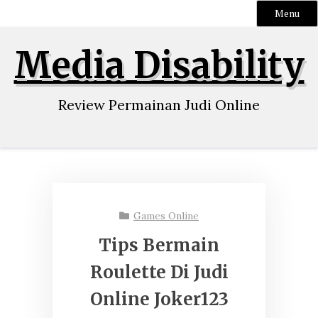
Menu
Skip
Media Disability
to
content
Review Permainan Judi Online
Games Online
Tips Bermain
Roulette Di Judi
Online Joker123