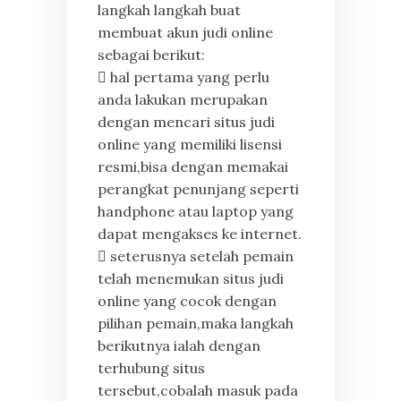
langkah langkah buat
membuat akun judi online
sebagai berikut:
 hal pertama yang perlu
anda lakukan merupakan
dengan mencari situs judi
online yang memiliki lisensi
resmi,bisa dengan memakai
perangkat penunjang seperti
handphone atau laptop yang
dapat mengakses ke internet.
 seterusnya setelah pemain
telah menemukan situs judi
online yang cocok dengan
pilihan pemain,maka langkah
berikutnya ialah dengan
terhubung situs
tersebut,cobalah masuk pada