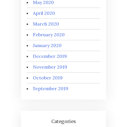
May 2020
April 2020
March 2020
February 2020
January 2020
December 2019
November 2019
October 2019
September 2019
Categories