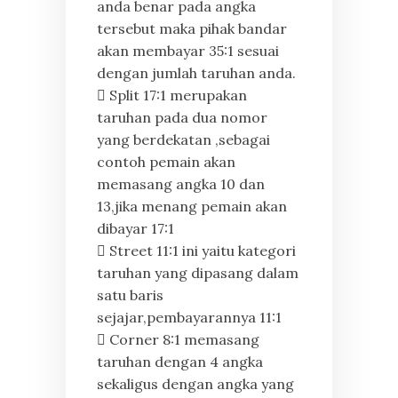
anda benar pada angka
tersebut maka pihak bandar
akan membayar 35:1 sesuai
dengan jumlah taruhan anda.
 Split 17:1 merupakan
taruhan pada dua nomor
yang berdekatan ,sebagai
contoh pemain akan
memasang angka 10 dan
13,jika menang pemain akan
dibayar 17:1
 Street 11:1 ini yaitu kategori
taruhan yang dipasang dalam
satu baris
sejajar,pembayarannya 11:1
 Corner 8:1 memasang
taruhan dengan 4 angka
sekaligus dengan angka yang