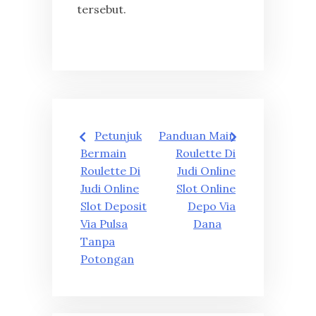
tersebut.
Post
Petunjuk
Panduan Main
navigation
Bermain
Roulette Di
Roulette Di
Judi Online
Judi Online
Slot Online
Slot Deposit
Depo Via
Via Pulsa
Dana
Tanpa
Potongan