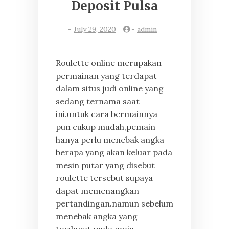
Deposit Pulsa
-
July 29, 2020
-
admin
Roulette online merupakan
permainan yang terdapat
dalam situs judi online yang
sedang ternama saat
ini.untuk cara bermainnya
pun cukup mudah,pemain
hanya perlu menebak angka
berapa yang akan keluar pada
mesin putar yang disebut
roulette tersebut supaya
dapat memenangkan
pertandingan.namun sebelum
menebak angka yang