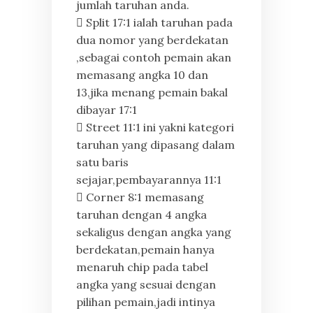
jumlah taruhan anda.
 Split 17:1 ialah taruhan pada
dua nomor yang berdekatan
,sebagai contoh pemain akan
memasang angka 10 dan
13,jika menang pemain bakal
dibayar 17:1
 Street 11:1 ini yakni kategori
taruhan yang dipasang dalam
satu baris
sejajar,pembayarannya 11:1
 Corner 8:1 memasang
taruhan dengan 4 angka
sekaligus dengan angka yang
berdekatan,pemain hanya
menaruh chip pada tabel
angka yang sesuai dengan
pilihan pemain,jadi intinya