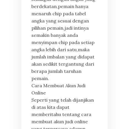
berdekatan,pemain hanya
menaruh chip pada tabel
angka yang sesuai dengan
pilihan pemain,jadi intinya
semakin banyak anda
menyimpan chip pada setiap
angka lebih dari satu,maka
jumlah imbalan yang didapat
akan sedikit tergantung dari
berapa jumlah taruhan
pemain.
Cara Membuat Akun Judi
Online
Seperti yang telah dijanjikan
di atas kita dapat
memberitahu tentang cara
membuat akun judi online
yang terpercaya,adapun