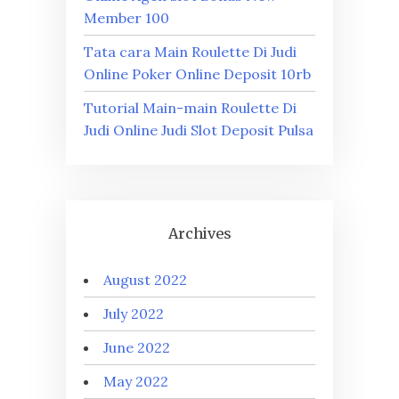
Member 100
Tata cara Main Roulette Di Judi
Online Poker Online Deposit 10rb
Tutorial Main-main Roulette Di
Judi Online Judi Slot Deposit Pulsa
Archives
August 2022
July 2022
June 2022
May 2022