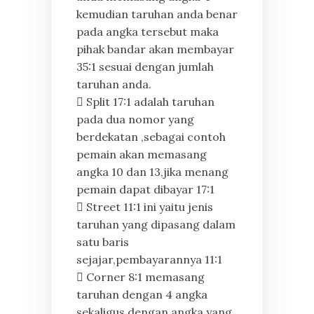
kemudian taruhan anda benar
pada angka tersebut maka
pihak bandar akan membayar
35:1 sesuai dengan jumlah
taruhan anda.
 Split 17:1 adalah taruhan
pada dua nomor yang
berdekatan ,sebagai contoh
pemain akan memasang
angka 10 dan 13,jika menang
pemain dapat dibayar 17:1
 Street 11:1 ini yaitu jenis
taruhan yang dipasang dalam
satu baris
sejajar,pembayarannya 11:1
 Corner 8:1 memasang
taruhan dengan 4 angka
sekaligus dengan angka yang