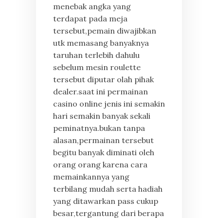
menebak angka yang
terdapat pada meja
tersebut,pemain diwajibkan
utk memasang banyaknya
taruhan terlebih dahulu
sebelum mesin roulette
tersebut diputar olah pihak
dealer.saat ini permainan
casino online jenis ini semakin
hari semakin banyak sekali
peminatnya.bukan tanpa
alasan,permainan tersebut
begitu banyak diminati oleh
orang orang karena cara
memainkannya yang
terbilang mudah serta hadiah
yang ditawarkan pass cukup
besar,tergantung dari berapa