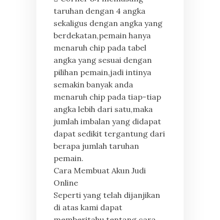
taruhan dengan 4 angka
sekaligus dengan angka yang
berdekatan,pemain hanya
menaruh chip pada tabel
angka yang sesuai dengan
pilihan pemain,jadi intinya
semakin banyak anda
menaruh chip pada tiap-tiap
angka lebih dari satu,maka
jumlah imbalan yang didapat
dapat sedikit tergantung dari
berapa jumlah taruhan
pemain.
Cara Membuat Akun Judi
Online
Seperti yang telah dijanjikan
di atas kami dapat
memberitahu tentang cara