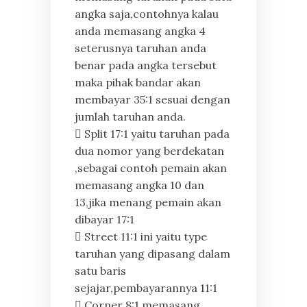
angka saja,contohnya kalau
anda memasang angka 4
seterusnya taruhan anda
benar pada angka tersebut
maka pihak bandar akan
membayar 35:1 sesuai dengan
jumlah taruhan anda.
 Split 17:1 yaitu taruhan pada
dua nomor yang berdekatan
,sebagai contoh pemain akan
memasang angka 10 dan
13,jika menang pemain akan
dibayar 17:1
 Street 11:1 ini yaitu type
taruhan yang dipasang dalam
satu baris
sejajar,pembayarannya 11:1
 Corner 8:1 memasang