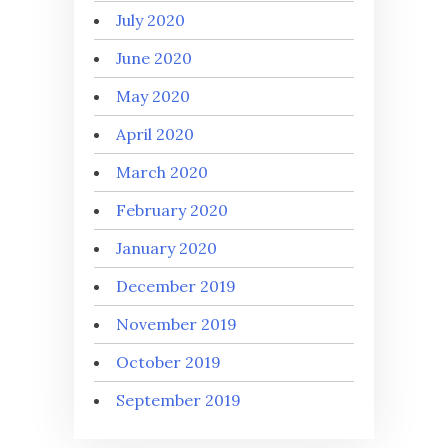
July 2020
June 2020
May 2020
April 2020
March 2020
February 2020
January 2020
December 2019
November 2019
October 2019
September 2019