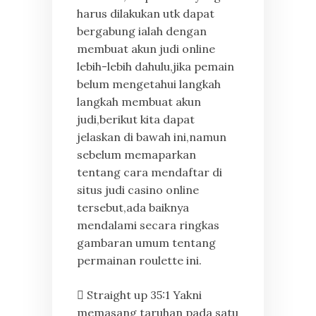
harus dilakukan utk dapat
bergabung ialah dengan
membuat akun judi online
lebih-lebih dahulu,jika pemain
belum mengetahui langkah
langkah membuat akun
judi,berikut kita dapat
jelaskan di bawah ini,namun
sebelum memaparkan
tentang cara mendaftar di
situs judi casino online
tersebut,ada baiknya
mendalami secara ringkas
gambaran umum tentang
permainan roulette ini.
 Straight up 35:1 Yakni
memasang taruhan pada satu