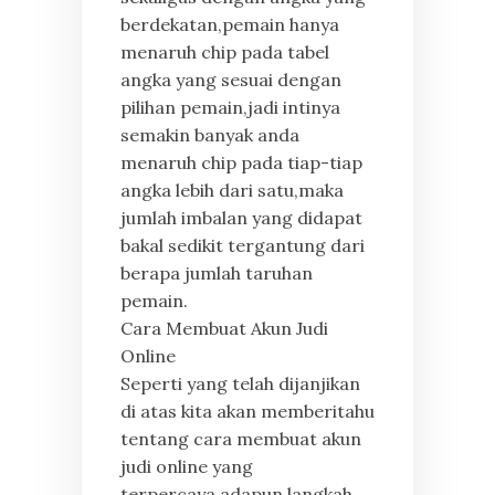
berdekatan,pemain hanya
menaruh chip pada tabel
angka yang sesuai dengan
pilihan pemain,jadi intinya
semakin banyak anda
menaruh chip pada tiap-tiap
angka lebih dari satu,maka
jumlah imbalan yang didapat
bakal sedikit tergantung dari
berapa jumlah taruhan
pemain.
Cara Membuat Akun Judi
Online
Seperti yang telah dijanjikan
di atas kita akan memberitahu
tentang cara membuat akun
judi online yang
terpercaya,adapun langkah