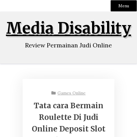
Menu
Skip
Media Disability
to
content
Review Permainan Judi Online
Games Online
Tata cara Bermain
Roulette Di Judi
Online Deposit Slot