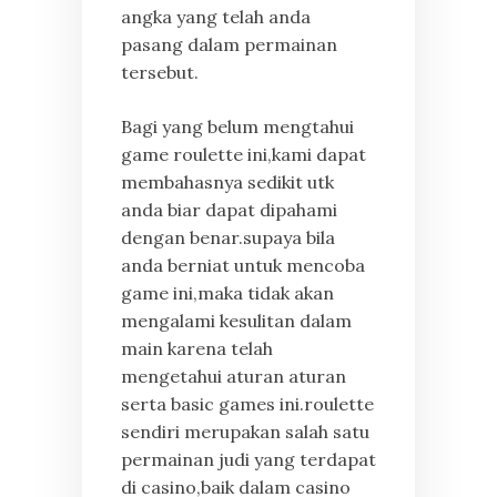
angka yang telah anda
pasang dalam permainan
tersebut.
Bagi yang belum mengtahui
game roulette ini,kami dapat
membahasnya sedikit utk
anda biar dapat dipahami
dengan benar.supaya bila
anda berniat untuk mencoba
game ini,maka tidak akan
mengalami kesulitan dalam
main karena telah
mengetahui aturan aturan
serta basic games ini.roulette
sendiri merupakan salah satu
permainan judi yang terdapat
di casino,baik dalam casino