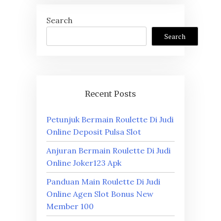
Search
Search
Recent Posts
Petunjuk Bermain Roulette Di Judi
Online Deposit Pulsa Slot
Anjuran Bermain Roulette Di Judi
Online Joker123 Apk
Panduan Main Roulette Di Judi
Online Agen Slot Bonus New
Member 100