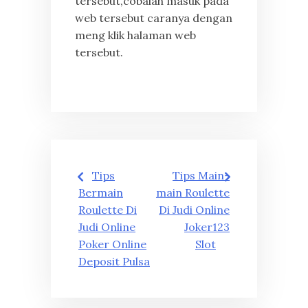
tersebut,cobalah masuk pada
web tersebut caranya dengan
meng klik halaman web
tersebut.
Post
Tips
Tips Main-
navigation
Bermain
main Roulette
Roulette Di
Di Judi Online
Judi Online
Joker123
Poker Online
Slot
Deposit Pulsa