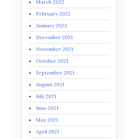
March 2022
February 2022
January 2022
December 2021
November 2021
October 2021
September 2021
August 2021
July 2021
June 2021
May 2021
April 2021