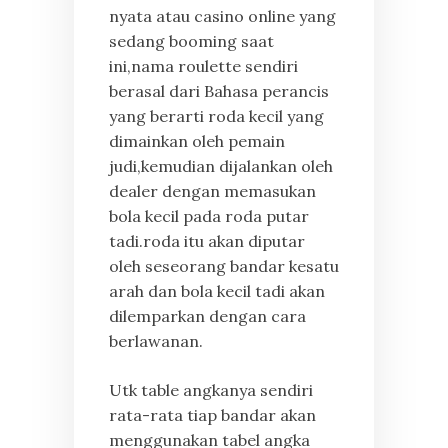
nyata atau casino online yang
sedang booming saat
ini,nama roulette sendiri
berasal dari Bahasa perancis
yang berarti roda kecil yang
dimainkan oleh pemain
judi,kemudian dijalankan oleh
dealer dengan memasukan
bola kecil pada roda putar
tadi.roda itu akan diputar
oleh seseorang bandar kesatu
arah dan bola kecil tadi akan
dilemparkan dengan cara
berlawanan.
Utk table angkanya sendiri
rata-rata tiap bandar akan
menggunakan tabel angka