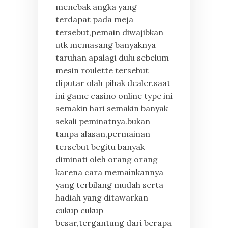
menebak angka yang
terdapat pada meja
tersebut,pemain diwajibkan
utk memasang banyaknya
taruhan apalagi dulu sebelum
mesin roulette tersebut
diputar olah pihak dealer.saat
ini game casino online type ini
semakin hari semakin banyak
sekali peminatnya.bukan
tanpa alasan,permainan
tersebut begitu banyak
diminati oleh orang orang
karena cara memainkannya
yang terbilang mudah serta
hadiah yang ditawarkan
cukup cukup
besar,tergantung dari berapa