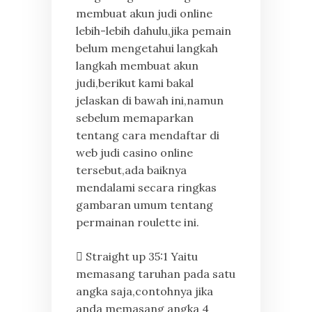
membuat akun judi online
lebih-lebih dahulu,jika pemain
belum mengetahui langkah
langkah membuat akun
judi,berikut kami bakal
jelaskan di bawah ini,namun
sebelum memaparkan
tentang cara mendaftar di
web judi casino online
tersebut,ada baiknya
mendalami secara ringkas
gambaran umum tentang
permainan roulette ini.
 Straight up 35:1 Yaitu
memasang taruhan pada satu
angka saja,contohnya jika
anda memasang angka 4