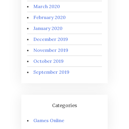
March 2020
February 2020
January 2020
December 2019
November 2019
October 2019
September 2019
Categories
Games Online