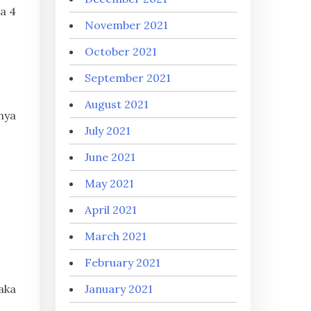
a 4
November 2021
October 2021
September 2021
August 2021
nya
July 2021
June 2021
May 2021
April 2021
March 2021
February 2021
aka
January 2021