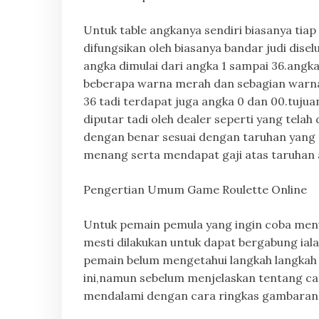
Untuk table angkanya sendiri biasanya tia
difungsikan oleh biasanya bandar judi disel
angka dimulai dari angka 1 sampai 36.angka
beberapa warna merah dan sebagian warna 
36 tadi terdapat juga angka 0 dan 00.tuju
diputar tadi oleh dealer seperti yang telah
dengan benar sesuai dengan taruhan yang
menang serta mendapat gaji atas taruhan 
Pengertian Umum Game Roulette Online
Untuk pemain pemula yang ingin coba menun
mesti dilakukan untuk dapat bergabung iala
pemain belum mengetahui langkah langkah m
ini,namun sebelum menjelaskan tentang car
mendalami dengan cara ringkas gambaran 