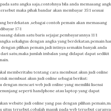
n pada satu angka saja,contohnya bila anda memasang angk
ersebut maka pihak bandar akan membayar 35:1 sesuai
r yang berdekatan ,sebagai contoh pemain akan memasang
dibayar 17:1
dipasang dalam satu baris sejajar,pembayarannya 11:1
angka sekaligus dengan angka yang berdekatan,pemain ha
 dengan pilihan pemain,jadi intinya semakin banyak anda
dari satu,maka jumlah imbalan yang didapat dapat sedikit
main.
 bakal memberitahu tentang cara membuat akun judi online
tuk membuat akun judi online sebagai berikut:
u dengan mencari web judi online yang memiliki lisensi
enunjang seperti handphone atau laptop yang dapat
kan website judi online yang pas dengan pilihan pemain,m
s situs tersebut,cobalah masuk pada web tersebut caranya