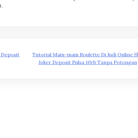
t.
 Deposit
Tutorial Main-main Roulette Di Judi Online S
Joker Deposit Pulsa 10rb Tanpa Potongan