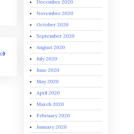
December 2020
November 2020
October 2020
September 2020
August 2020
lot
July 2020
June 2020
May 2020
April 2020
March 2020
February 2020
January 2020