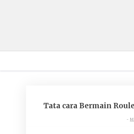
Skip
to
content
Tata cara Bermain Roulet
-
M