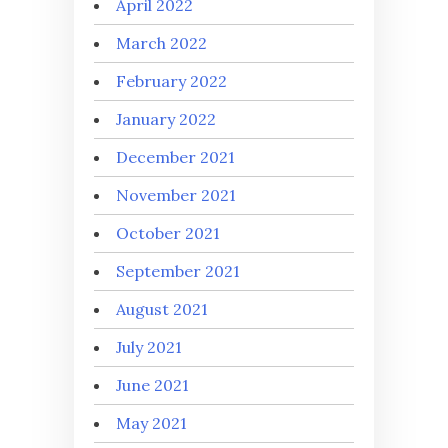
April 2022
March 2022
February 2022
January 2022
December 2021
November 2021
October 2021
September 2021
August 2021
July 2021
June 2021
May 2021