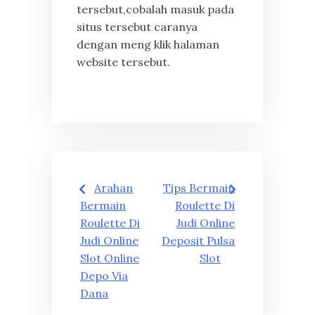
tersebut,cobalah masuk pada
situs tersebut caranya
dengan meng klik halaman
website tersebut.
Post
Arahan
Tips Bermain
navigation
Bermain
Roulette Di
Roulette Di
Judi Online
Judi Online
Deposit Pulsa
Slot Online
Slot
Depo Via
Dana