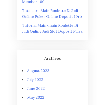
Member 100
Tata cara Main Roulette Di Judi
Online Poker Online Deposit 10rb
Tutorial Main-main Roulette Di
Judi Online Judi Slot Deposit Pulsa
Archives
August 2022
July 2022
June 2022
May 2022