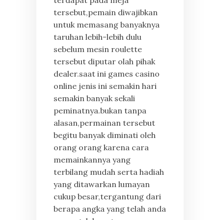
terdapat pada meja
tersebut,pemain diwajibkan
untuk memasang banyaknya
taruhan lebih-lebih dulu
sebelum mesin roulette
tersebut diputar olah pihak
dealer.saat ini games casino
online jenis ini semakin hari
semakin banyak sekali
peminatnya.bukan tanpa
alasan,permainan tersebut
begitu banyak diminati oleh
orang orang karena cara
memainkannya yang
terbilang mudah serta hadiah
yang ditawarkan lumayan
cukup besar,tergantung dari
berapa angka yang telah anda