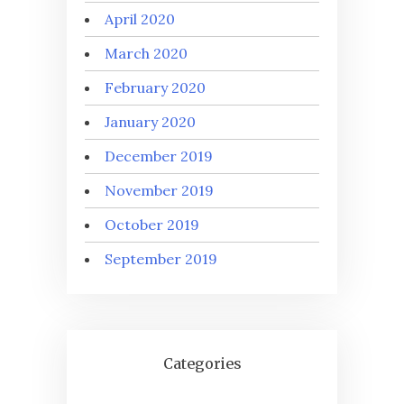
April 2020
March 2020
February 2020
January 2020
December 2019
November 2019
October 2019
September 2019
Categories