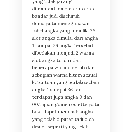
yang tidak jarang
dimanfaatkan oleh rata rata
bandar judi diseluruh
dunia,yaitu menggunakan
tabel angka yang memliki 36
slot angka dimulai dari angka
1 sampai 36.angka tersebut
dibedakan menjadi 2 warna
slot angka.terdiri dari
beberapa warna merah dan
sebagian warna hitam sesuai
ketentuan yang berlaku.selain
angka 1 sampai 36 tadi
terdapat juga angka 0 dan
00.tujuan game roulette yaitu
buat dapat menebak angka
yang telah diputar tadi oleh
dealer seperti yang telah