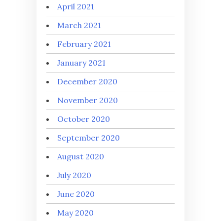
April 2021
March 2021
February 2021
January 2021
December 2020
November 2020
October 2020
September 2020
August 2020
July 2020
June 2020
May 2020