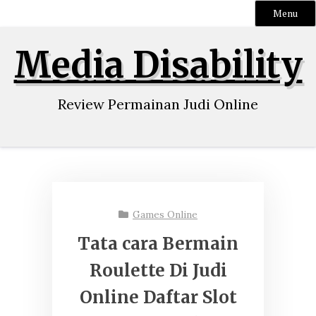
Menu
Skip
Media Disability
to
content
Review Permainan Judi Online
Games Online
Tata cara Bermain
Roulette Di Judi
Online Daftar Slot