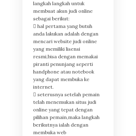
langkah langkah untuk
membuat akun judi online
sebagai berikut:
 hal pertama yang butuh
anda lakukan adalah dengan
mencari website judi online
yang memiliki lisensi
resmi,bisa dengan memakai
piranti penunjang seperti
handphone atau notebook
yang dapat membuka ke
internet.
 seterusnya setelah pemain
telah menemukan situs judi
online yang tepat dengan
pilihan pemain,maka langkah
berikutnya ialah dengan
membuka web