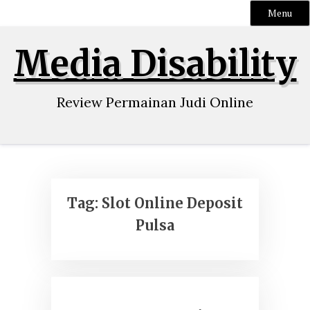
Menu
Skip
Media Disability
to
content
Review Permainan Judi Online
Tag:
Slot Online Deposit
Pulsa