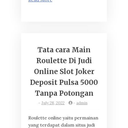
Tata cara Main
Roulette Di Judi
Online Slot Joker
Deposit Pulsa 5000
Tanpa Potongan
-
July 28, 2022
-
admin
Roulette online yaitu permainan
yang terdapat dalam situs judi