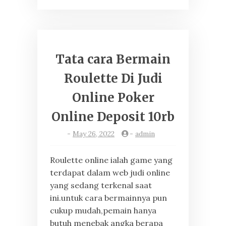
Tata cara Bermain
Roulette Di Judi
Online Poker
Online Deposit 10rb
-
May 26, 2022
-
admin
Roulette online ialah game yang
terdapat dalam web judi online
yang sedang terkenal saat
ini.untuk cara bermainnya pun
cukup mudah,pemain hanya
butuh menebak angka berapa