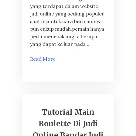
yang terdapat dalam website
judi online yang sedang populer
saat ini.untuk cara bermainnya
pun cukup mudah,pemain hanya
perlu menebak angka berapa
yang dapat ke luar pada …
Read More
Tutorial Main
Roulette Di Judi
Online Bandar Judi