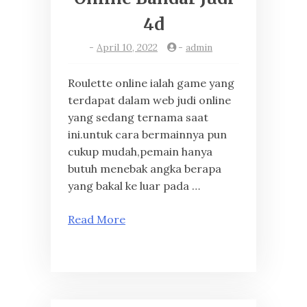
4d
-
April 10, 2022
-
admin
Roulette online ialah game yang
terdapat dalam web judi online
yang sedang ternama saat
ini.untuk cara bermainnya pun
cukup mudah,pemain hanya
butuh menebak angka berapa
yang bakal ke luar pada …
Read More