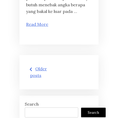
butuh menebak angka berapa
yang bakal ke luar pada …
Read More
Posts
Older
navigation
posts
Search
Search