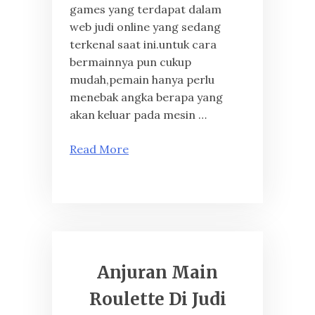
games yang terdapat dalam
web judi online yang sedang
terkenal saat ini.untuk cara
bermainnya pun cukup
mudah,pemain hanya perlu
menebak angka berapa yang
akan keluar pada mesin …
Read More
Anjuran Main
Roulette Di Judi