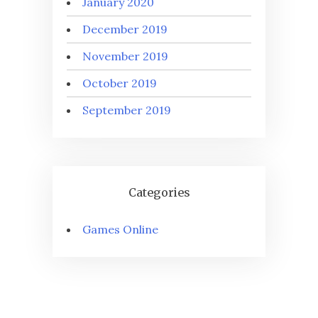
January 2020
December 2019
November 2019
October 2019
September 2019
Categories
Games Online