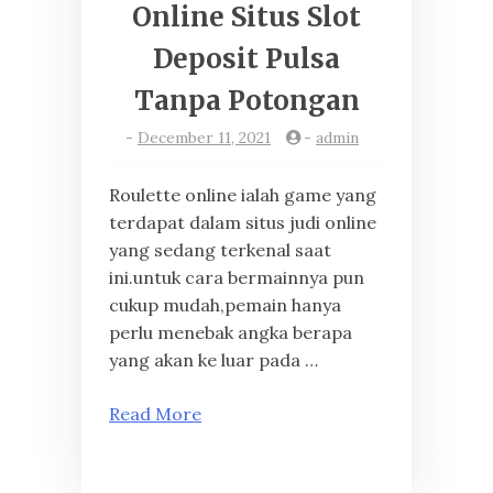
Online Situs Slot
Deposit Pulsa
Tanpa Potongan
-
December 11, 2021
-
admin
Roulette online ialah game yang
terdapat dalam situs judi online
yang sedang terkenal saat
ini.untuk cara bermainnya pun
cukup mudah,pemain hanya
perlu menebak angka berapa
yang akan ke luar pada …
Read More