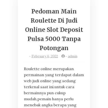
Pedoman Main
Roulette Di Judi
Online Slot Deposit
Pulsa 5000 Tanpa
Potongan
-
February 6, 2022
-
admin
Roulette online merupakan
permainan yang terdapat dalam
web judi online yang sedang
terkenal saat ini.untuk cara
bermainnya pun cukup
mudah,pemain hanya perlu
menebak angka berapa yang