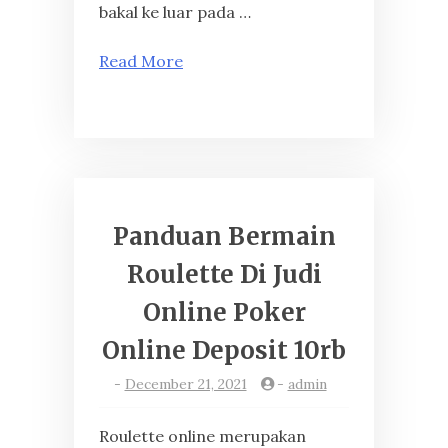
bakal ke luar pada …
Read More
Panduan Bermain
Roulette Di Judi
Online Poker
Online Deposit 10rb
-
December 21, 2021
-
admin
Roulette online merupakan