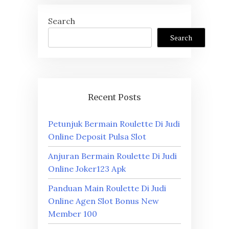
Search
Search
Recent Posts
Petunjuk Bermain Roulette Di Judi
Online Deposit Pulsa Slot
Anjuran Bermain Roulette Di Judi
Online Joker123 Apk
Panduan Main Roulette Di Judi
Online Agen Slot Bonus New
Member 100