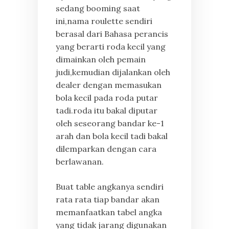
sedang booming saat
ini,nama roulette sendiri
berasal dari Bahasa perancis
yang berarti roda kecil yang
dimainkan oleh pemain
judi,kemudian dijalankan oleh
dealer dengan memasukan
bola kecil pada roda putar
tadi.roda itu bakal diputar
oleh seseorang bandar ke-1
arah dan bola kecil tadi bakal
dilemparkan dengan cara
berlawanan.
Buat table angkanya sendiri
rata rata tiap bandar akan
memanfaatkan tabel angka
yang tidak jarang digunakan