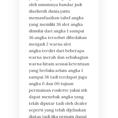
oleh umumnya bandar judi
diseluruh dunia,yaitu
memanfaatkan tabel angka
yang memliki 36 slot angka
dimulai dari angka 1 sampai
36.angka tersebut dibedakan
menjadi 2 warna slot
angka.terdiri dari beberapa
warna merah dan sebahagian
warna hitam sesuai ketentuan
yang berlaku.selain angka 1
sampai 36 tadi terdapat juga
angka 0 dan 00.tujuan
permainan roulette yakni utk
dapat menebak angka yang
telah diputar tadi oleh dealer
seperti yang telah dijelaskan
diatas tadi.jika pemain dapat