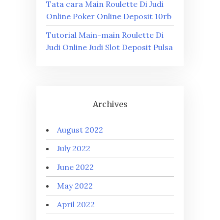
Tata cara Main Roulette Di Judi
Online Poker Online Deposit 10rb
Tutorial Main-main Roulette Di
Judi Online Judi Slot Deposit Pulsa
Archives
August 2022
July 2022
June 2022
May 2022
April 2022