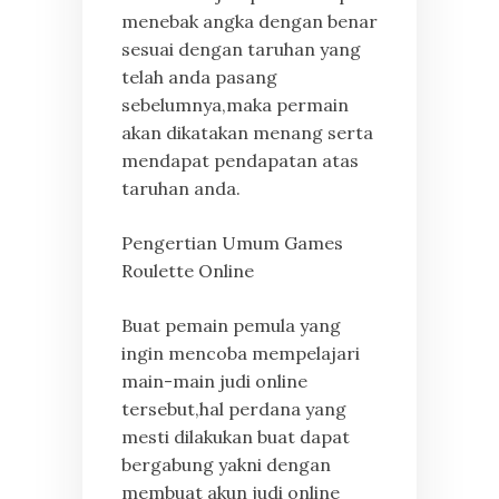
menebak angka dengan benar
sesuai dengan taruhan yang
telah anda pasang
sebelumnya,maka permain
akan dikatakan menang serta
mendapat pendapatan atas
taruhan anda.
Pengertian Umum Games
Roulette Online
Buat pemain pemula yang
ingin mencoba mempelajari
main-main judi online
tersebut,hal perdana yang
mesti dilakukan buat dapat
bergabung yakni dengan
membuat akun judi online