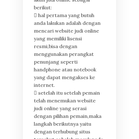
berikut:
 hal pertama yang butuh
anda lakukan adalah dengan
mencari website judi online
yang memiliki lisensi
resmi,bisa dengan
menggunakan perangkat
penunjang seperti
handphone atau notebook
yang dapat mengakses ke
internet.
 setelah itu setelah pemain
telah menemukan website
judi online yang serasi
dengan pilihan pemain,maka
langkah berikutnya yaitu
dengan terhubung situs