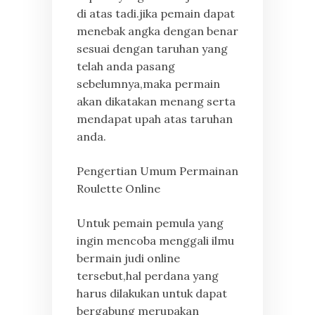
di atas tadi.jika pemain dapat
menebak angka dengan benar
sesuai dengan taruhan yang
telah anda pasang
sebelumnya,maka permain
akan dikatakan menang serta
mendapat upah atas taruhan
anda.
Pengertian Umum Permainan
Roulette Online
Untuk pemain pemula yang
ingin mencoba menggali ilmu
bermain judi online
tersebut,hal perdana yang
harus dilakukan untuk dapat
bergabung merupakan