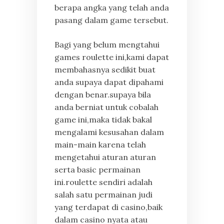
berapa angka yang telah anda
pasang dalam game tersebut.
Bagi yang belum mengtahui
games roulette ini,kami dapat
membahasnya sedikit buat
anda supaya dapat dipahami
dengan benar.supaya bila
anda berniat untuk cobalah
game ini,maka tidak bakal
mengalami kesusahan dalam
main-main karena telah
mengetahui aturan aturan
serta basic permainan
ini.roulette sendiri adalah
salah satu permainan judi
yang terdapat di casino,baik
dalam casino nyata atau