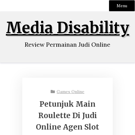
Menu
Skip
Media Disability
to
content
Review Permainan Judi Online
Games Online
Petunjuk Main
Roulette Di Judi
Online Agen Slot