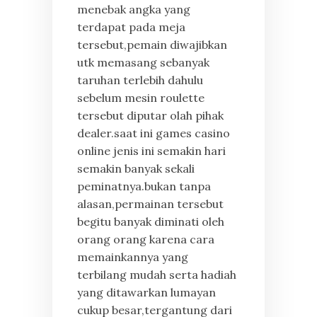
menebak angka yang
terdapat pada meja
tersebut,pemain diwajibkan
utk memasang sebanyak
taruhan terlebih dahulu
sebelum mesin roulette
tersebut diputar olah pihak
dealer.saat ini games casino
online jenis ini semakin hari
semakin banyak sekali
peminatnya.bukan tanpa
alasan,permainan tersebut
begitu banyak diminati oleh
orang orang karena cara
memainkannya yang
terbilang mudah serta hadiah
yang ditawarkan lumayan
cukup besar,tergantung dari