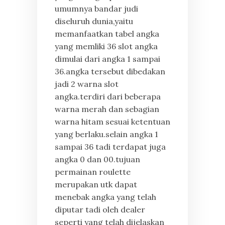
umumnya bandar judi
diseluruh dunia,yaitu
memanfaatkan tabel angka
yang memliki 36 slot angka
dimulai dari angka 1 sampai
36.angka tersebut dibedakan
jadi 2 warna slot
angka.terdiri dari beberapa
warna merah dan sebagian
warna hitam sesuai ketentuan
yang berlaku.selain angka 1
sampai 36 tadi terdapat juga
angka 0 dan 00.tujuan
permainan roulette
merupakan utk dapat
menebak angka yang telah
diputar tadi oleh dealer
seperti yang telah dijelaskan