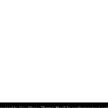
owered by WordPress
Theme: BlogX by
wpthemespace.co