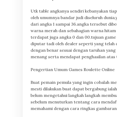
Utk table angkanya sendiri kebanyakan tia
oleh umumnya bandar judi diseluruh dunia,y
dari angka 1 sampai 36.angka tersebut dibe
warna merah dan sebahagian warna hitam se
terdapat juga angka 0 dan 00.tujuan game
diputar tadi oleh dealer seperti yang telah
dengan benar sesuai dengan taruhan yang
menang serta mendapat penghasilan atas 
Pengertian Umum Games Roulette Online
Buat pemain pemula yang ingin cobalah men
mesti dilakukan buat dapat bergabung ialah
belum mengetahui langkah langkah membuat 
sebelum menuturkan tentang cara mendaftar
memahami dengan cara ringkas gambaran 