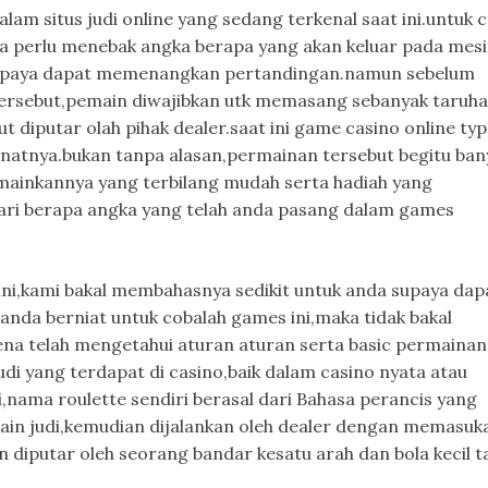
lam situs judi online yang sedang terkenal saat ini.untuk 
 perlu menebak angka berapa yang akan keluar pada mes
 supaya dapat memenangkan pertandingan.namun sebelum
ersebut,pemain diwajibkan utk memasang sebanyak taruh
t diputar olah pihak dealer.saat ini game casino online ty
minatnya.bukan tanpa alasan,permainan tersebut begitu ban
mainkannya yang terbilang mudah serta hadiah yang
ari berapa angka yang telah anda pasang dalam games
ini,kami bakal membahasnya sedikit untuk anda supaya dap
nda berniat untuk cobalah games ini,maka tidak bakal
na telah mengetahui aturan aturan serta basic permainan
 judi yang terdapat di casino,baik dalam casino nyata atau
,nama roulette sendiri berasal dari Bahasa perancis yang
main judi,kemudian dijalankan oleh dealer dengan memasuk
an diputar oleh seorang bandar kesatu arah dan bola kecil t