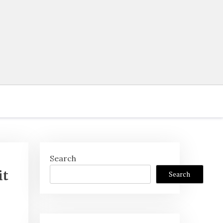
Search
it
Search