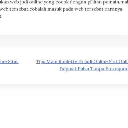
ukan web judi online yang cocok dengan pilihan pemain,ma
web tersebut,cobalah masuk pada web tersebut caranya
t.
ine Situs
Tips Main Roulette Di Judi Online Slot Onl
Deposit Pulsa Tanpa Potongan