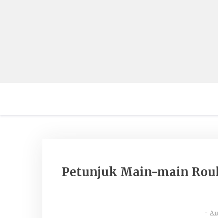
Skip
to
content
Petunjuk Main-main Roule
-
Au