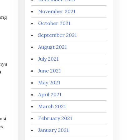
November 2021
ang
October 2021
September 2021
August 2021
July 2021
nya
June 2021
a
May 2021
April 2021
March 2021
February 2021
nsi
es
January 2021