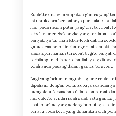
Roulette online merupakan games yang ter
ini.untuk cara bermainnya pun cukup muda
luar pada mesin putar yang disebut roul
sebelum menebak angka yang terdapat pad
banyaknya taruhan lebih-lebih dahulu sebelu
games casino online kategori ini semakin 
alasan,permainan tersebut begitu banyak 
terbilang mudah serta hadiah yang ditawa
telah anda pasang dalam games tersebut.
Bagi yang belum mengtahui game roulette 
dipahami dengan benar.supaya seandainya 
mengalami kesusahan dalam main-main kar
ini.roulette sendiri ialah salah satu games 
casino online yang sedang booming saat ini
berarti roda kecil yang dimainkan oleh pe