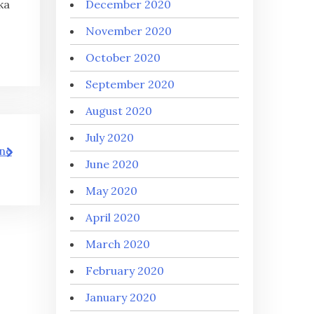
ka
December 2020
November 2020
October 2020
September 2020
August 2020
July 2020
ine
June 2020
May 2020
April 2020
March 2020
February 2020
January 2020