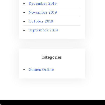
December 2019
November 2019
October 2019
September 2019
Categories
Games Online
m