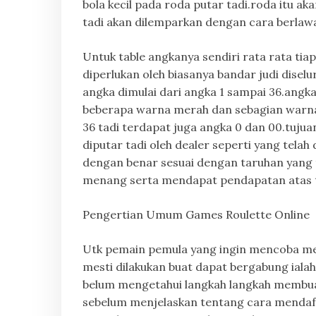
bola kecil pada roda putar tadi.roda itu ak
tadi akan dilemparkan dengan cara berlaw
Untuk table angkanya sendiri rata rata ti
diperlukan oleh biasanya bandar judi disel
angka dimulai dari angka 1 sampai 36.angka 
beberapa warna merah dan sebagian warna 
36 tadi terdapat juga angka 0 dan 00.tuju
diputar tadi oleh dealer seperti yang telah
dengan benar sesuai dengan taruhan yang
menang serta mendapat pendapatan atas 
Pengertian Umum Games Roulette Online
Utk pemain pemula yang ingin mencoba men
mesti dilakukan buat dapat bergabung ialah
belum mengetahui langkah langkah membuat 
sebelum menjelaskan tentang cara mendafta