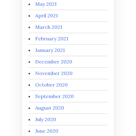
May 2021
April 2021
March 2021
February 2021
January 2021
December 2020
November 2020
October 2020
September 2020
August 2020
July 2020
June 2020