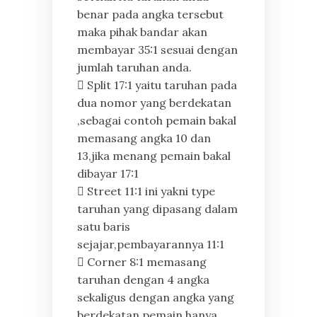
benar pada angka tersebut
maka pihak bandar akan
membayar 35:1 sesuai dengan
jumlah taruhan anda.
 Split 17:1 yaitu taruhan pada
dua nomor yang berdekatan
,sebagai contoh pemain bakal
memasang angka 10 dan
13,jika menang pemain bakal
dibayar 17:1
 Street 11:1 ini yakni type
taruhan yang dipasang dalam
satu baris
sejajar,pembayarannya 11:1
 Corner 8:1 memasang
taruhan dengan 4 angka
sekaligus dengan angka yang
berdekatan,pemain hanya