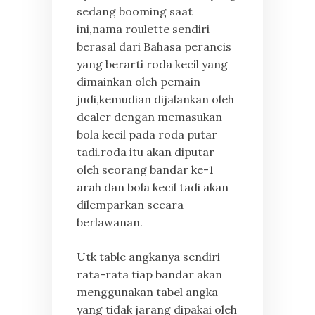
sedang booming saat
ini,nama roulette sendiri
berasal dari Bahasa perancis
yang berarti roda kecil yang
dimainkan oleh pemain
judi,kemudian dijalankan oleh
dealer dengan memasukan
bola kecil pada roda putar
tadi.roda itu akan diputar
oleh seorang bandar ke-1
arah dan bola kecil tadi akan
dilemparkan secara
berlawanan.
Utk table angkanya sendiri
rata-rata tiap bandar akan
menggunakan tabel angka
yang tidak jarang dipakai oleh