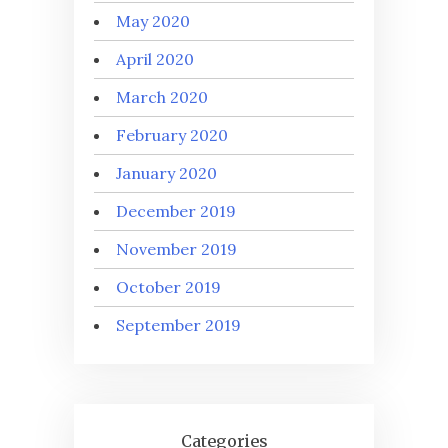
May 2020
April 2020
March 2020
February 2020
January 2020
December 2019
November 2019
October 2019
September 2019
Categories