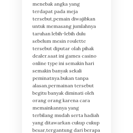
menebak angka yang
terdapat pada meja
tersebut,pemain diwajibkan
untuk memasang jumlahnya
taruhan lebih-lebih dulu
sebelum mesin roulette
tersebut diputar olah pihak
dealer.saat ini games casino
online type ini semakin hari
semakin banyak sekali
peminatnya.bukan tanpa
alasan,permainan tersebut
begitu banyak diminati oleh
orang orang karena cara
memainkannya yang
terbilang mudah serta hadiah
yang ditawarkan cukup cukup
besar,tergantung dari berapa