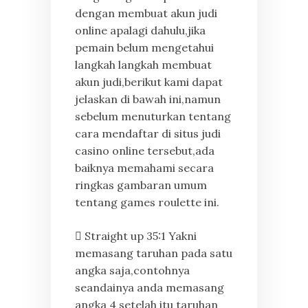
dengan membuat akun judi
online apalagi dahulu,jika
pemain belum mengetahui
langkah langkah membuat
akun judi,berikut kami dapat
jelaskan di bawah ini,namun
sebelum menuturkan tentang
cara mendaftar di situs judi
casino online tersebut,ada
baiknya memahami secara
ringkas gambaran umum
tentang games roulette ini.
 Straight up 35:1 Yakni
memasang taruhan pada satu
angka saja,contohnya
seandainya anda memasang
angka 4 setelah itu taruhan