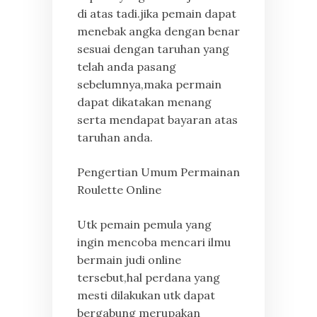
di atas tadi.jika pemain dapat
menebak angka dengan benar
sesuai dengan taruhan yang
telah anda pasang
sebelumnya,maka permain
dapat dikatakan menang
serta mendapat bayaran atas
taruhan anda.
Pengertian Umum Permainan
Roulette Online
Utk pemain pemula yang
ingin mencoba mencari ilmu
bermain judi online
tersebut,hal perdana yang
mesti dilakukan utk dapat
bergabung merupakan