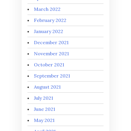
March 2022
February 2022
January 2022
December 2021
November 2021
October 2021
September 2021
August 2021
July 2021
June 2021
May 2021