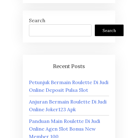
Search
Search
Recent Posts
Petunjuk Bermain Roulette Di Judi
Online Deposit Pulsa Slot
Anjuran Bermain Roulette Di Judi
Online Joker123 Apk
Panduan Main Roulette Di Judi
Online Agen Slot Bonus New
Member 100