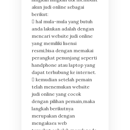
akun judi online sebagai
berikut:
 hal mula-mula yang butuh
anda lakukan adalah dengan
mencari website judi online
yang memiliki lisensi
resmi,bisa dengan memakai
perangkat penunjang seperti
handphone atau laptop yang
dapat terhubung ke internet.
 kemudian setelah pemain
telah menemukan website
judi online yang cocok
dengan pilihan pemain,maka
langkah berikutnya
merupakan dengan
mengakses web