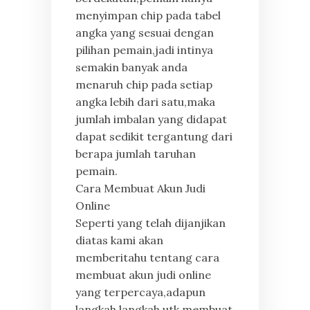
menyimpan chip pada tabel
angka yang sesuai dengan
pilihan pemain,jadi intinya
semakin banyak anda
menaruh chip pada setiap
angka lebih dari satu,maka
jumlah imbalan yang didapat
dapat sedikit tergantung dari
berapa jumlah taruhan
pemain.
Cara Membuat Akun Judi
Online
Seperti yang telah dijanjikan
diatas kami akan
memberitahu tentang cara
membuat akun judi online
yang terpercaya,adapun
langkah langkah utk membuat