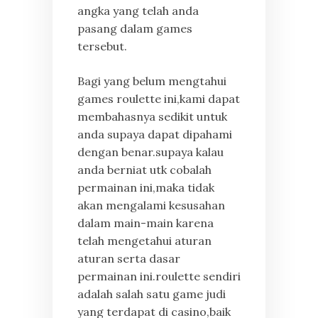
angka yang telah anda
pasang dalam games
tersebut.
Bagi yang belum mengtahui
games roulette ini,kami dapat
membahasnya sedikit untuk
anda supaya dapat dipahami
dengan benar.supaya kalau
anda berniat utk cobalah
permainan ini,maka tidak
akan mengalami kesusahan
dalam main-main karena
telah mengetahui aturan
aturan serta dasar
permainan ini.roulette sendiri
adalah salah satu game judi
yang terdapat di casino,baik