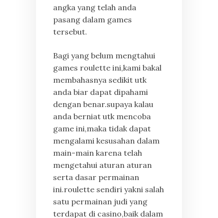
angka yang telah anda
pasang dalam games
tersebut.
Bagi yang belum mengtahui
games roulette ini,kami bakal
membahasnya sedikit utk
anda biar dapat dipahami
dengan benar.supaya kalau
anda berniat utk mencoba
game ini,maka tidak dapat
mengalami kesusahan dalam
main-main karena telah
mengetahui aturan aturan
serta dasar permainan
ini.roulette sendiri yakni salah
satu permainan judi yang
terdapat di casino,baik dalam