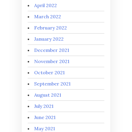
April 2022
March 2022
February 2022
January 2022
December 2021
November 2021
October 2021
September 2021
August 2021
July 2021
June 2021
May 2021