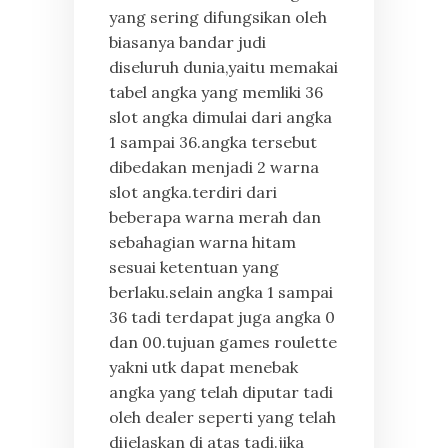
yang sering difungsikan oleh
biasanya bandar judi
diseluruh dunia,yaitu memakai
tabel angka yang memliki 36
slot angka dimulai dari angka
1 sampai 36.angka tersebut
dibedakan menjadi 2 warna
slot angka.terdiri dari
beberapa warna merah dan
sebahagian warna hitam
sesuai ketentuan yang
berlaku.selain angka 1 sampai
36 tadi terdapat juga angka 0
dan 00.tujuan games roulette
yakni utk dapat menebak
angka yang telah diputar tadi
oleh dealer seperti yang telah
dijelaskan di atas tadi.jika