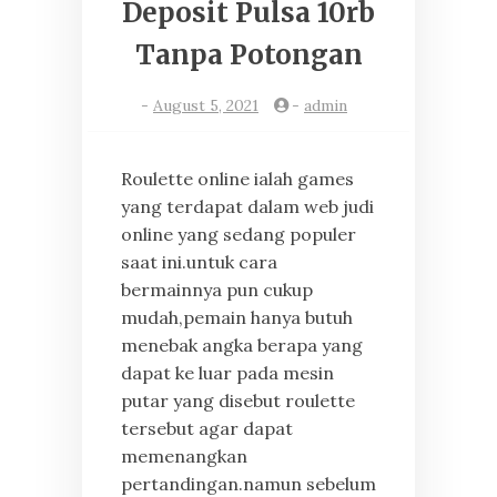
Deposit Pulsa 10rb
Tanpa Potongan
-
August 5, 2021
-
admin
Roulette online ialah games
yang terdapat dalam web judi
online yang sedang populer
saat ini.untuk cara
bermainnya pun cukup
mudah,pemain hanya butuh
menebak angka berapa yang
dapat ke luar pada mesin
putar yang disebut roulette
tersebut agar dapat
memenangkan
pertandingan.namun sebelum