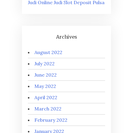
Judi Online Judi Slot Deposit Pulsa
Archives
August 2022
July 2022
June 2022
May 2022
April 2022
March 2022
February 2022
January 2022