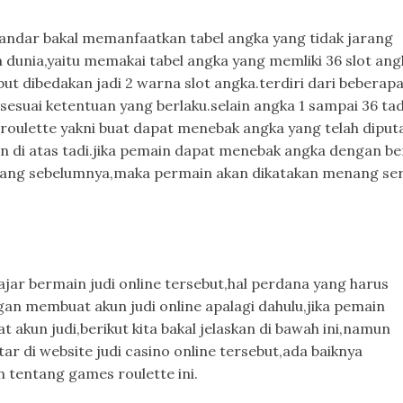
 bandar bakal memanfaatkan tabel angka yang tidak jarang
 dunia,yaitu memakai tabel angka yang memliki 36 slot ang
but dibedakan jadi 2 warna slot angka.terdiri dari beberap
suai ketentuan yang berlaku.selain angka 1 sampai 36 tad
roulette yakni buat dapat menebak angka yang telah diput
skan di atas tadi.jika pemain dapat menebak angka dengan b
asang sebelumnya,maka permain akan dikatakan menang se
jar bermain judi online tersebut,hal perdana yang harus
gan membuat akun judi online apalagi dahulu,jika pemain
akun judi,berikut kita bakal jelaskan di bawah ini,namun
 di website judi casino online tersebut,ada baiknya
tentang games roulette ini.