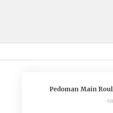
Skip
to
content
Pedoman Main Roulet
-
Feb