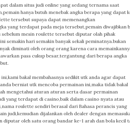
apat dalam situs judi online yang sedang ternama saat
h,pemain hanya butuh menebak angka berapa yang dapat k
ulette tersebut supaya dapat memenangkan
a yang terdapat pada meja tersebut,pemain diwajibkan 
sebelum mesin roulette tersebut diputar olah pihak
i ini semakin hari semakin banyak sekali peminatnya.bukan
anyak diminati oleh orang orang karena cara memainkanny
itawarkan pass cukup besar,tergantung dari berapa angka
but.
ini,kami bakal membahasnya sedikit utk anda agar dapat
anda berniat utk mencoba permainan ini,maka tidak bakal
lah mengetahui aturan aturan serta dasar permainan
judi yang terdapat di casino,baik dalam casino nyata atau
,nama roulette sendiri berasal dari Bahasa perancis yang
main judi,kemudian dijalankan oleh dealer dengan memasuk
an diputar oleh satu orang bandar ke-1 arah dan bola kecil t