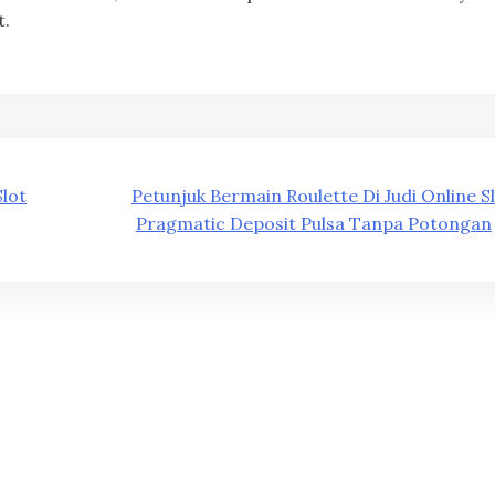
t.
Slot
Petunjuk Bermain Roulette Di Judi Online S
Pragmatic Deposit Pulsa Tanpa Potongan