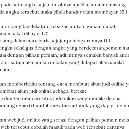
n pada satu angka saja,contohnya apabila anda memasang
da angka tersebut maka pihak bandar akan membayar 35:1
nomor yang berdekatan ,sebagai contoh pemain dapat
ain bakal dibayar 17:1
dipasang dalam satu baris sejajar,pembayarannya 11:1
angka sekaligus dengan angka yang berdekatan,pemain ha
ai dengan pilihan pemain,jadi intinya semakin banyak and
dari satu,maka jumlah imbalan yang didapat akan sedikit
main.
i akan memberitahu tentang cara membuat akun judi online 
mbuat akun judi online sebagai berikut:
 dengan mencari situs judi online yang memiliki lisensi
unjang seperti handphone atau netbook yang dapat mem
kan web judi online yang serasi dengan pilihan pemain,mak
g web tersebut,cobalah masuk pada web tersebut caranya