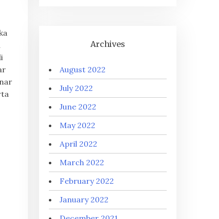
ka
Archives
a
i
ar
August 2022
enar
July 2022
rta
June 2022
May 2022
April 2022
March 2022
February 2022
January 2022
December 2021