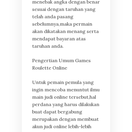
menebak angka dengan benar
sesuai dengan taruhan yang
telah anda pasang
sebelumnya,maka permain
akan dikatakan menang serta
mendapat bayaran atas
taruhan anda.
Pengertian Umum Games
Roulette Online
Untuk pemain pemula yang
ingin mencoba menuntut ilmu
main judi online tersebut,hal
perdana yang harus dilakukan
buat dapat bergabung
merupakan dengan membuat
akun judi online lebih-lebih