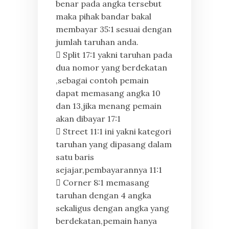
benar pada angka tersebut
maka pihak bandar bakal
membayar 35:1 sesuai dengan
jumlah taruhan anda.
 Split 17:1 yakni taruhan pada
dua nomor yang berdekatan
,sebagai contoh pemain
dapat memasang angka 10
dan 13,jika menang pemain
akan dibayar 17:1
 Street 11:1 ini yakni kategori
taruhan yang dipasang dalam
satu baris
sejajar,pembayarannya 11:1
 Corner 8:1 memasang
taruhan dengan 4 angka
sekaligus dengan angka yang
berdekatan,pemain hanya