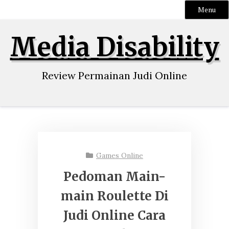
Menu
Skip
Media Disability
to
content
Review Permainan Judi Online
Games Online
Pedoman Main-
main Roulette Di
Judi Online Cara