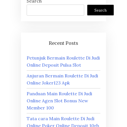
Search
Search
Recent Posts
Petunjuk Bermain Roulette Di Judi
Online Deposit Pulsa Slot
Anjuran Bermain Roulette Di Judi
Online Joker123 Apk
Panduan Main Roulette Di Judi
Online Agen Slot Bonus New
Member 100
Tata cara Main Roulette Di Judi
Online Poker Online Deposit 10rb