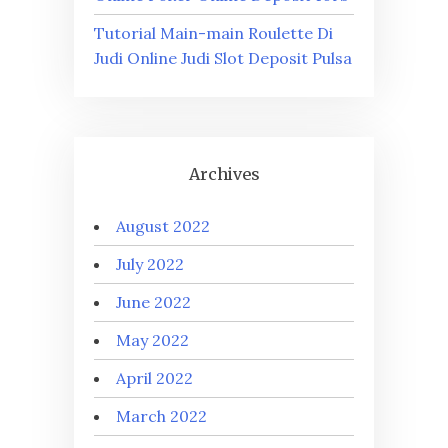
Tutorial Main-main Roulette Di
Judi Online Judi Slot Deposit Pulsa
Archives
August 2022
July 2022
June 2022
May 2022
April 2022
March 2022