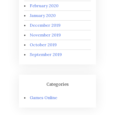
February 2020
January 2020
December 2019
November 2019
October 2019
September 2019
Categories
Games Online