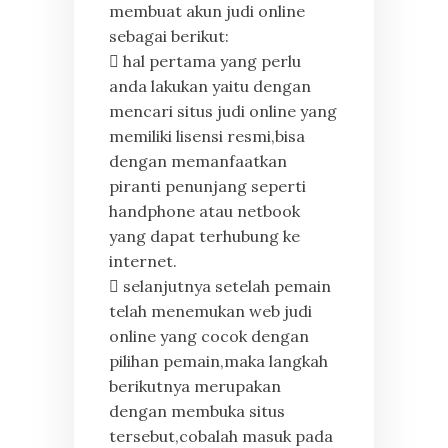
membuat akun judi online
sebagai berikut:
 hal pertama yang perlu
anda lakukan yaitu dengan
mencari situs judi online yang
memiliki lisensi resmi,bisa
dengan memanfaatkan
piranti penunjang seperti
handphone atau netbook
yang dapat terhubung ke
internet.
 selanjutnya setelah pemain
telah menemukan web judi
online yang cocok dengan
pilihan pemain,maka langkah
berikutnya merupakan
dengan membuka situs
tersebut,cobalah masuk pada