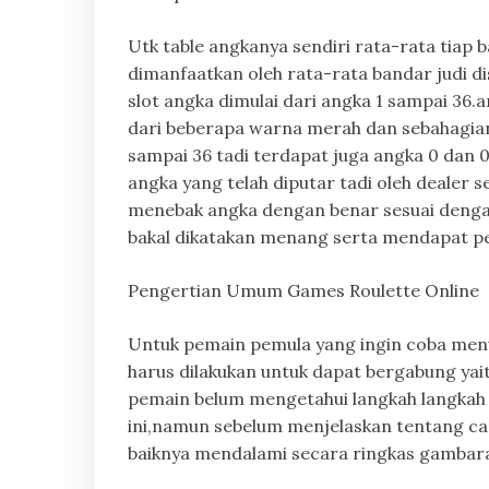
Utk table angkanya sendiri rata-rata tiap
dimanfaatkan oleh rata-rata bandar judi d
slot angka dimulai dari angka 1 sampai 36.
dari beberapa warna merah dan sebahagian 
sampai 36 tadi terdapat juga angka 0 dan 
angka yang telah diputar tadi oleh dealer s
menebak angka dengan benar sesuai denga
bakal dikatakan menang serta mendapat pe
Pengertian Umum Games Roulette Online
Untuk pemain pemula yang ingin coba menun
harus dilakukan untuk dapat bergabung yait
pemain belum mengetahui langkah langkah 
ini,namun sebelum menjelaskan tentang car
baiknya mendalami secara ringkas gambara