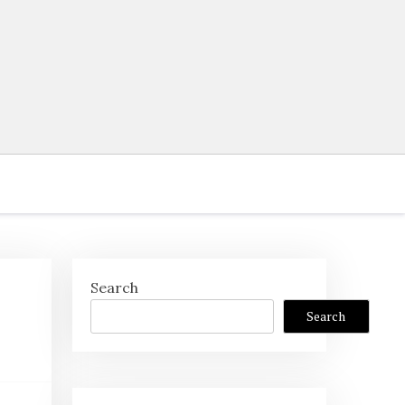
Search
Search