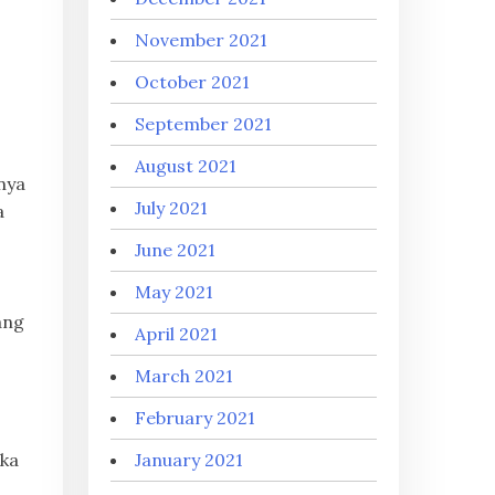
November 2021
October 2021
September 2021
August 2021
nya
July 2021
a
June 2021
May 2021
ang
April 2021
March 2021
February 2021
aka
January 2021