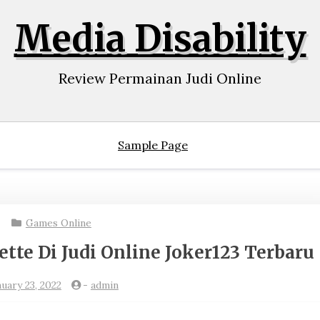
Media Disability
Review Permainan Judi Online
Sample Page
Games Online
te Di Judi Online Joker123 Terbaru
nuary 23, 2022
-
admin