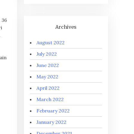
 36
Archives
i
1
August 2022
July 2022
ain
June 2022
May 2022
April 2022
March 2022
February 2022
January 2022
December 2021