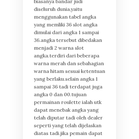
biasanya bandar judi
diseluruh dunia,yaitu
menggunakan tabel angka
yang memliki 36 slot angka
dimulai dari angka 1 sampai
36.angka tersebut dibedakan
menjadi 2 warna slot
angka.terdiri dari beberapa
warna merah dan sebahagian
warna hitam sesuai ketentuan
yang berlaku.selain angka 1
sampai 36 tadi terdapat juga
angka 0 dan 00.tujuan
permainan roulette ialah utk
dapat menebak angka yang
telah diputar tadi oleh dealer
seperti yang telah dijelaskan
diatas tadi.jika pemain dapat