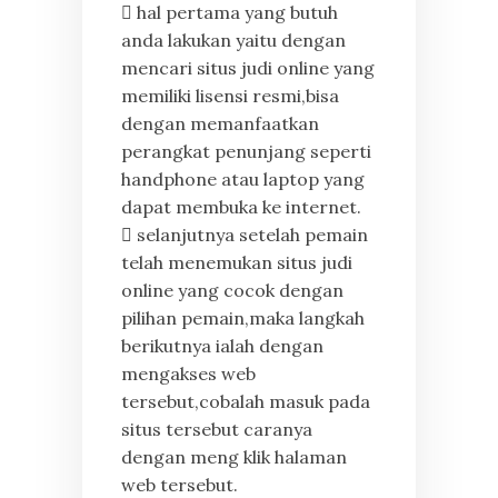
 hal pertama yang butuh
anda lakukan yaitu dengan
mencari situs judi online yang
memiliki lisensi resmi,bisa
dengan memanfaatkan
perangkat penunjang seperti
handphone atau laptop yang
dapat membuka ke internet.
 selanjutnya setelah pemain
telah menemukan situs judi
online yang cocok dengan
pilihan pemain,maka langkah
berikutnya ialah dengan
mengakses web
tersebut,cobalah masuk pada
situs tersebut caranya
dengan meng klik halaman
web tersebut.