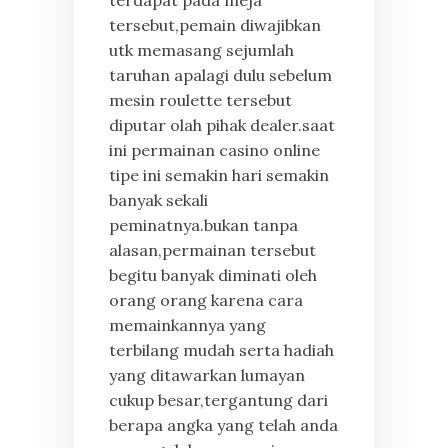
terdapat pada meja
tersebut,pemain diwajibkan
utk memasang sejumlah
taruhan apalagi dulu sebelum
mesin roulette tersebut
diputar olah pihak dealer.saat
ini permainan casino online
tipe ini semakin hari semakin
banyak sekali
peminatnya.bukan tanpa
alasan,permainan tersebut
begitu banyak diminati oleh
orang orang karena cara
memainkannya yang
terbilang mudah serta hadiah
yang ditawarkan lumayan
cukup besar,tergantung dari
berapa angka yang telah anda