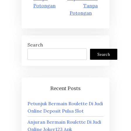
Potongan
Tanpa
Potongan
Search
Search
Recent Posts
Petunjuk Bermain Roulette Di Judi
Online Deposit Pulsa Slot
Anjuran Bermain Roulette Di Judi
Online Joker123 Apk