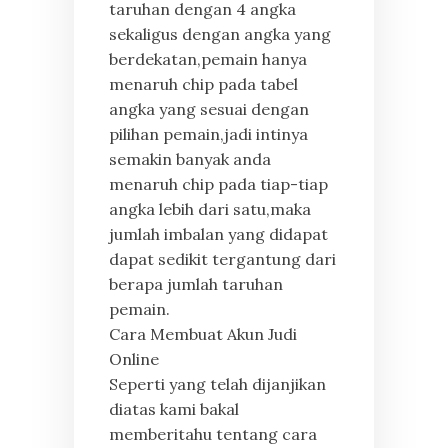
taruhan dengan 4 angka
sekaligus dengan angka yang
berdekatan,pemain hanya
menaruh chip pada tabel
angka yang sesuai dengan
pilihan pemain,jadi intinya
semakin banyak anda
menaruh chip pada tiap-tiap
angka lebih dari satu,maka
jumlah imbalan yang didapat
dapat sedikit tergantung dari
berapa jumlah taruhan
pemain.
Cara Membuat Akun Judi
Online
Seperti yang telah dijanjikan
diatas kami bakal
memberitahu tentang cara