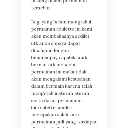
pasang dalam permainan
tersebut.
Bagi yang belum mengtahui
permainan roulette ini,kami
akan membahasnya sedikit
utk anda supaya dapat
dipahami dengan
benar.supaya apabila anda
berniat utk mencoba
permainan ini,maka tidak
akan mengalami kesusahan
dalam bermain karena telah
mengetahui aturan aturan
serta dasar permainan
ini.roulette sendiri
merupakan salah satu
permainan judi yang terdapat