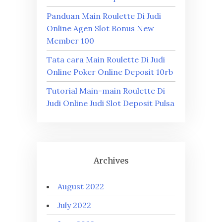
Panduan Main Roulette Di Judi
Online Agen Slot Bonus New
Member 100
Tata cara Main Roulette Di Judi
Online Poker Online Deposit 10rb
Tutorial Main-main Roulette Di
Judi Online Judi Slot Deposit Pulsa
Archives
August 2022
July 2022