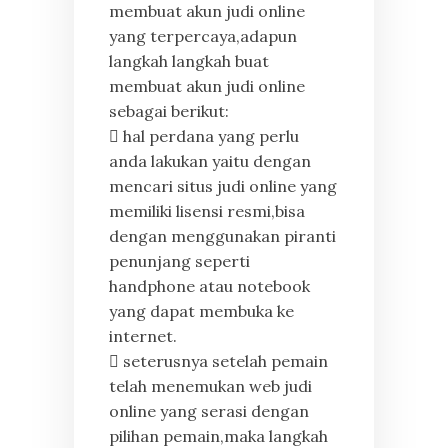
membuat akun judi online
yang terpercaya,adapun
langkah langkah buat
membuat akun judi online
sebagai berikut:
 hal perdana yang perlu
anda lakukan yaitu dengan
mencari situs judi online yang
memiliki lisensi resmi,bisa
dengan menggunakan piranti
penunjang seperti
handphone atau notebook
yang dapat membuka ke
internet.
 seterusnya setelah pemain
telah menemukan web judi
online yang serasi dengan
pilihan pemain,maka langkah