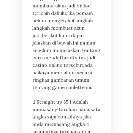
membuat akun judi online
terlebih dahulu,jika pemain
belum mengetahui langkah
langkah membuat akun
judi,berikut kami dapat
jelaskan di bawah ini,namun
sebelum menjelaskan tentang
cara mendaftar di situs judi
casino online tersebut,ada
baiknya mendalami secara
ringkas gambaran umum
tentang game roulette ini.
 Straight up 35:1 Adalah
memasang taruhan pada satu
angka saja,contohnya jika
anda memasang angka 4
selanjutnya taruhan anda