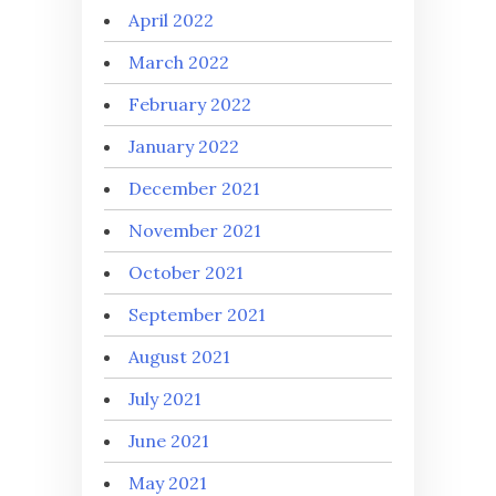
April 2022
March 2022
February 2022
January 2022
December 2021
November 2021
October 2021
September 2021
August 2021
July 2021
June 2021
May 2021