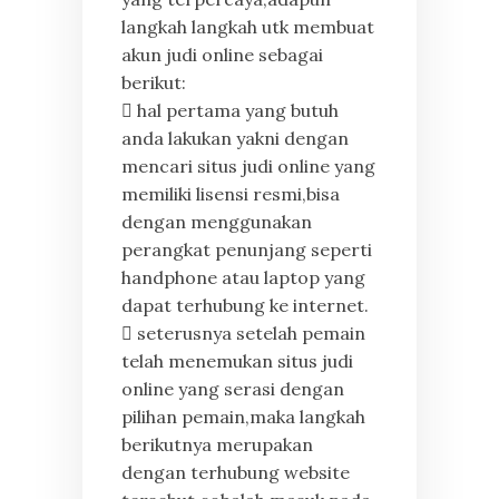
langkah langkah utk membuat
akun judi online sebagai
berikut:
 hal pertama yang butuh
anda lakukan yakni dengan
mencari situs judi online yang
memiliki lisensi resmi,bisa
dengan menggunakan
perangkat penunjang seperti
handphone atau laptop yang
dapat terhubung ke internet.
 seterusnya setelah pemain
telah menemukan situs judi
online yang serasi dengan
pilihan pemain,maka langkah
berikutnya merupakan
dengan terhubung website