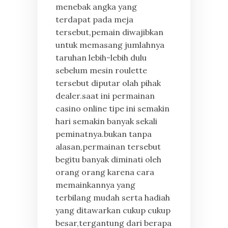
menebak angka yang
terdapat pada meja
tersebut,pemain diwajibkan
untuk memasang jumlahnya
taruhan lebih-lebih dulu
sebelum mesin roulette
tersebut diputar olah pihak
dealer.saat ini permainan
casino online tipe ini semakin
hari semakin banyak sekali
peminatnya.bukan tanpa
alasan,permainan tersebut
begitu banyak diminati oleh
orang orang karena cara
memainkannya yang
terbilang mudah serta hadiah
yang ditawarkan cukup cukup
besar,tergantung dari berapa