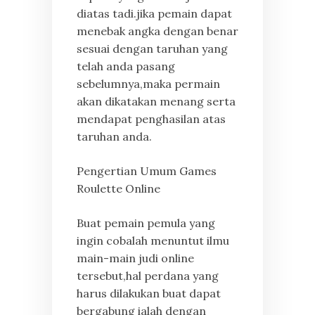
diatas tadi.jika pemain dapat
menebak angka dengan benar
sesuai dengan taruhan yang
telah anda pasang
sebelumnya,maka permain
akan dikatakan menang serta
mendapat penghasilan atas
taruhan anda.
Pengertian Umum Games
Roulette Online
Buat pemain pemula yang
ingin cobalah menuntut ilmu
main-main judi online
tersebut,hal perdana yang
harus dilakukan buat dapat
bergabung ialah dengan