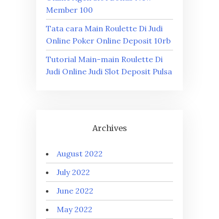
Member 100
Tata cara Main Roulette Di Judi
Online Poker Online Deposit 10rb
Tutorial Main-main Roulette Di
Judi Online Judi Slot Deposit Pulsa
Archives
August 2022
July 2022
June 2022
May 2022