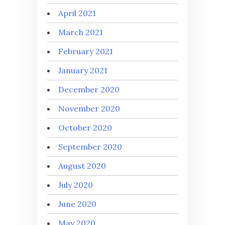
April 2021
March 2021
February 2021
January 2021
December 2020
November 2020
October 2020
September 2020
August 2020
July 2020
June 2020
May 2020