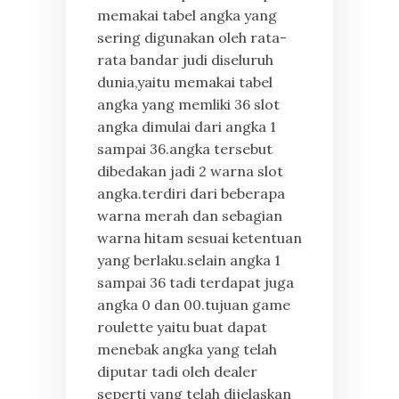
memakai tabel angka yang
sering digunakan oleh rata-
rata bandar judi diseluruh
dunia,yaitu memakai tabel
angka yang memliki 36 slot
angka dimulai dari angka 1
sampai 36.angka tersebut
dibedakan jadi 2 warna slot
angka.terdiri dari beberapa
warna merah dan sebagian
warna hitam sesuai ketentuan
yang berlaku.selain angka 1
sampai 36 tadi terdapat juga
angka 0 dan 00.tujuan game
roulette yaitu buat dapat
menebak angka yang telah
diputar tadi oleh dealer
seperti yang telah dijelaskan