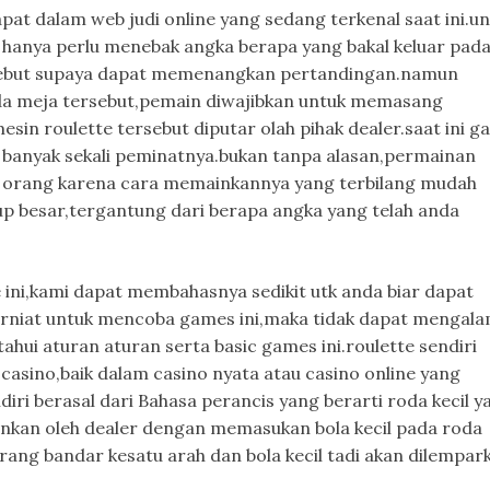
pat dalam web judi online yang sedang terkenal saat ini.u
hanya perlu menebak angka berapa yang bakal keluar pad
rsebut supaya dapat memenangkan pertandingan.namun
a meja tersebut,pemain diwajibkan untuk memasang
esin roulette tersebut diputar olah pihak dealer.saat ini 
in banyak sekali peminatnya.bukan tanpa alasan,permainan
ng orang karena cara memainkannya yang terbilang mudah
up besar,tergantung dari berapa angka yang telah anda
ini,kami dapat membahasnya sedikit utk anda biar dapat
erniat untuk mencoba games ini,maka tidak dapat mengala
hui aturan aturan serta basic games ini.roulette sendiri
 casino,baik dalam casino nyata atau casino online yang
iri berasal dari Bahasa perancis yang berarti roda kecil y
ankan oleh dealer dengan memasukan bola kecil pada roda
orang bandar kesatu arah dan bola kecil tadi akan dilempar