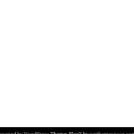
owered by WordPress
Theme: BlogX by
wpthemespace.co