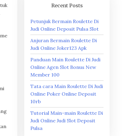
ntuk
Recent Posts
a
Petunjuk Bermain Roulette Di
Judi Online Deposit Pulsa Slot
game
Anjuran Bermain Roulette Di
Judi Online Joker123 Apk
Panduan Main Roulette Di Judi
Online Agen Slot Bonus New
Member 100
Tata cara Main Roulette Di Judi
mi
Online Poker Online Deposit
10rb
ang
Tutorial Main-main Roulette Di
Judi Online Judi Slot Deposit
kan
Pulsa