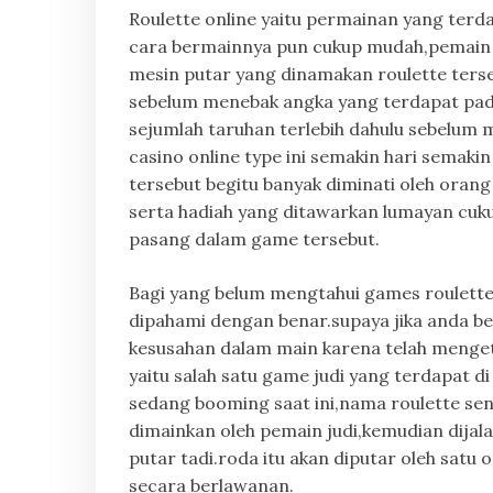
Roulette online yaitu permainan yang terda
cara bermainnya pun cukup mudah,pemain 
mesin putar yang dinamakan roulette te
sebelum menebak angka yang terdapat pad
sejumlah taruhan terlebih dahulu sebelum m
casino online type ini semakin hari semak
tersebut begitu banyak diminati oleh ora
serta hadiah yang ditawarkan lumayan cuk
pasang dalam game tersebut.
Bagi yang belum mengtahui games roulette 
dipahami dengan benar.supaya jika anda b
kesusahan dalam main karena telah mengeta
yaitu salah satu game judi yang terdapat di
sedang booming saat ini,nama roulette send
dimainkan oleh pemain judi,kemudian dijal
putar tadi.roda itu akan diputar oleh satu 
secara berlawanan.