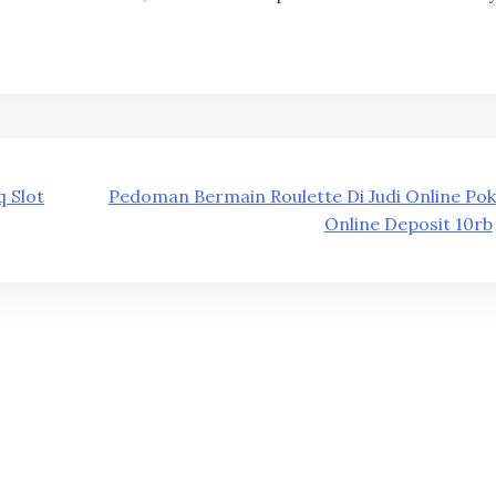
q Slot
Pedoman Bermain Roulette Di Judi Online Po
Online Deposit 10rb