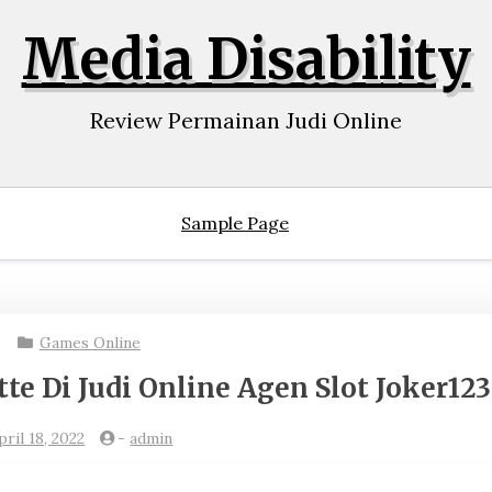
Media Disability
Review Permainan Judi Online
Sample Page
Games Online
e Di Judi Online Agen Slot Joker123
pril 18, 2022
-
admin