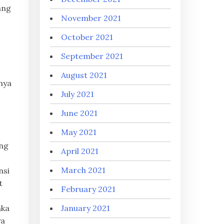
ang
November 2021
October 2021
September 2021
August 2021
nya
July 2021
June 2021
May 2021
ang
April 2021
March 2021
nsi
t
February 2021
aka
January 2021
ya