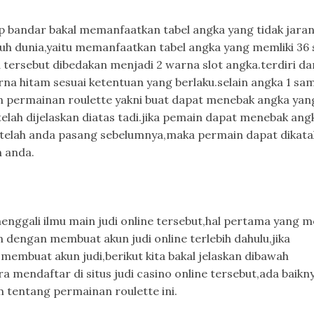
ap bandar bakal memanfaatkan tabel angka yang tidak jara
ruh dunia,yaitu memanfaatkan tabel angka yang memliki 36 
 tersebut dibedakan menjadi 2 warna slot angka.terdiri da
a hitam sesuai ketentuan yang berlaku.selain angka 1 sa
an permainan roulette yakni buat dapat menebak angka yan
 telah dijelaskan diatas tadi.jika pemain dapat menebak ang
 telah anda pasang sebelumnya,maka permain dapat dikat
 anda.
ggali ilmu main judi online tersebut,hal pertama yang m
dengan membuat akun judi online terlebih dahulu,jika
embuat akun judi,berikut kita bakal jelaskan dibawah
 mendaftar di situs judi casino online tersebut,ada baikn
tentang permainan roulette ini.