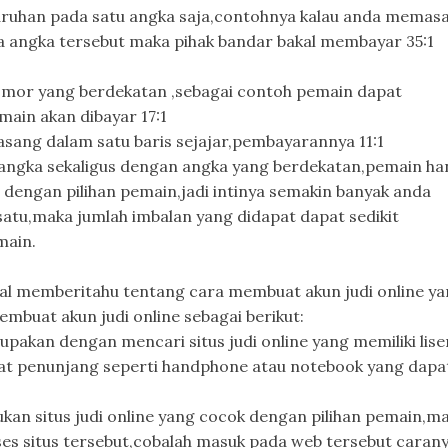
aruhan pada satu angka saja,contohnya kalau anda memas
 angka tersebut maka pihak bandar bakal membayar 35:1
nomor yang berdekatan ,sebagai contoh pemain dapat
ain akan dibayar 17:1
ipasang dalam satu baris sejajar,pembayarannya 11:1
angka sekaligus dengan angka yang berdekatan,pemain ha
 dengan pilihan pemain,jadi intinya semakin banyak anda
satu,maka jumlah imbalan yang didapat dapat sedikit
main.
bakal memberitahu tentang cara membuat akun judi online y
mbuat akun judi online sebagai berikut:
pakan dengan mencari situs judi online yang memiliki lise
t penunjang seperti handphone atau notebook yang dapa
kan situs judi online yang cocok dengan pilihan pemain,m
es situs tersebut,cobalah masuk pada web tersebut caran