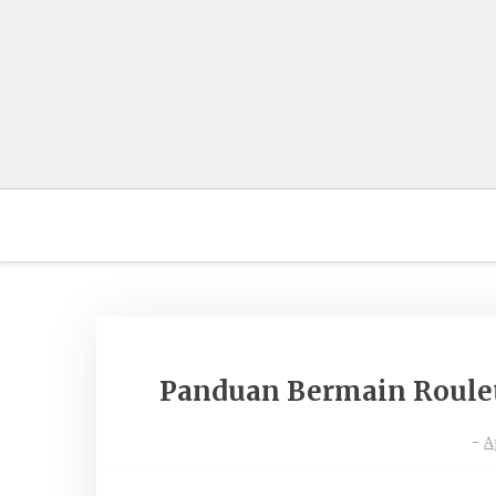
Skip
to
content
Panduan Bermain Roulett
-
A