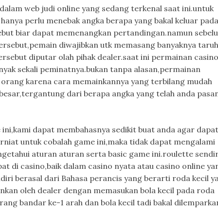
dalam web judi online yang sedang terkenal saat ini.untuk
hanya perlu menebak angka berapa yang bakal keluar pad
sebut biar dapat memenangkan pertandingan.namun sebel
ersebut,pemain diwajibkan utk memasang banyaknya taru
ersebut diputar olah pihak dealer.saat ini permainan casin
banyak sekali peminatnya.bukan tanpa alasan,permainan
ng orang karena cara memainkannya yang terbilang mudah
 besar,tergantung dari berapa angka yang telah anda pasa
 ini,kami dapat membahasnya sedikit buat anda agar dapa
rniat untuk cobalah game ini,maka tidak dapat mengalami
etahui aturan aturan serta basic game ini.roulette sendir
pat di casino,baik dalam casino nyata atau casino online ya
iri berasal dari Bahasa perancis yang berarti roda kecil y
ankan oleh dealer dengan memasukan bola kecil pada roda
orang bandar ke-1 arah dan bola kecil tadi bakal dilemparka