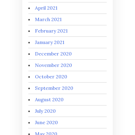
April 2021
March 2021
February 2021
January 2021
December 2020
November 2020
October 2020
September 2020
August 2020
July 2020
June 2020
May 2020