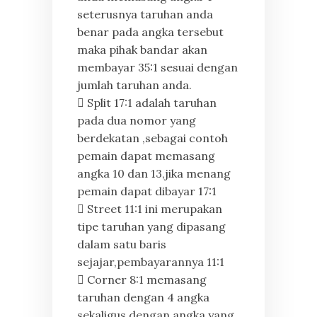
seterusnya taruhan anda
benar pada angka tersebut
maka pihak bandar akan
membayar 35:1 sesuai dengan
jumlah taruhan anda.
 Split 17:1 adalah taruhan
pada dua nomor yang
berdekatan ,sebagai contoh
pemain dapat memasang
angka 10 dan 13,jika menang
pemain dapat dibayar 17:1
 Street 11:1 ini merupakan
tipe taruhan yang dipasang
dalam satu baris
sejajar,pembayarannya 11:1
 Corner 8:1 memasang
taruhan dengan 4 angka
sekaligus dengan angka yang