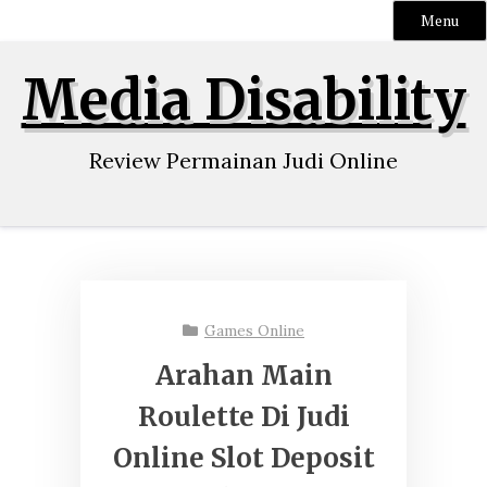
Menu
Skip
Media Disability
to
content
Review Permainan Judi Online
Games Online
Arahan Main
Roulette Di Judi
Online Slot Deposit