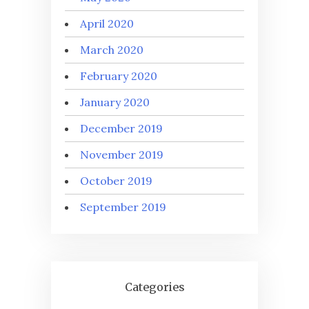
April 2020
March 2020
February 2020
January 2020
December 2019
November 2019
October 2019
September 2019
Categories