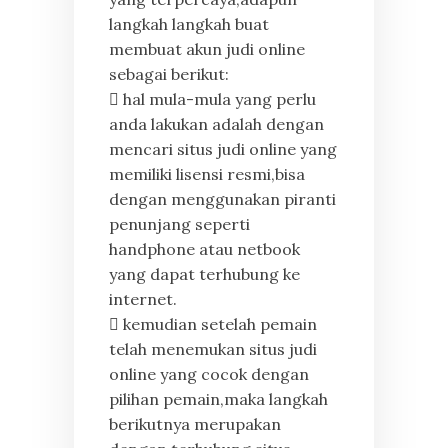
langkah langkah buat
membuat akun judi online
sebagai berikut:
 hal mula-mula yang perlu
anda lakukan adalah dengan
mencari situs judi online yang
memiliki lisensi resmi,bisa
dengan menggunakan piranti
penunjang seperti
handphone atau netbook
yang dapat terhubung ke
internet.
 kemudian setelah pemain
telah menemukan situs judi
online yang cocok dengan
pilihan pemain,maka langkah
berikutnya merupakan