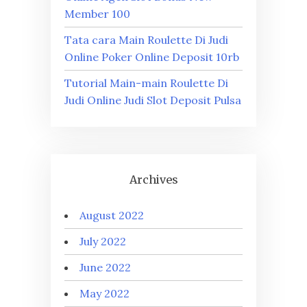
Member 100
Tata cara Main Roulette Di Judi
Online Poker Online Deposit 10rb
Tutorial Main-main Roulette Di
Judi Online Judi Slot Deposit Pulsa
Archives
August 2022
July 2022
June 2022
May 2022