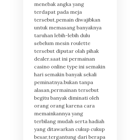
menebak angka yang
terdapat pada meja
tersebut,pemain diwajibkan
untuk memasang banyaknya
taruhan lebih-lebih dulu
sebelum mesin roulette
tersebut diputar olah pihak
dealer.saat ini permainan
casino online type ini semakin
hari semakin banyak sekali
peminatnya.bukan tanpa
alasan,permainan tersebut
begitu banyak diminati oleh
orang orang karena cara
memainkannya yang
terbilang mudah serta hadiah
yang ditawarkan cukup cukup
besar,tergantung dari berapa