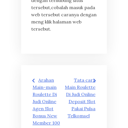
dengan terhubung situs
tersebut,cobalah masuk pada
web tersebut caranya dengan
meng klik halaman web
tersebut.
Post
Arahan
Tata cara
navigation
Main-main
Main Roulette
Roulette Di
Di Judi Online
Judi Online
Deposit Slot
Agen Slot
Pakai Pulsa
Bonus New
Telkomsel
Member 100