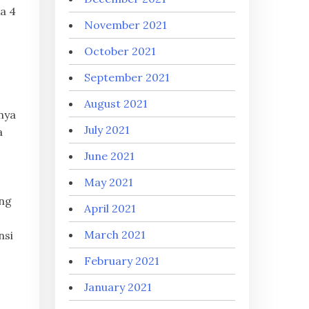
a 4
November 2021
October 2021
September 2021
August 2021
nya
July 2021
a
June 2021
May 2021
ang
April 2021
March 2021
nsi
February 2021
January 2021