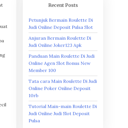
at
Recent Posts
Petunjuk Bermain Roulette Di
buat
Judi Online Deposit Pulsa Slot
Anjuran Bermain Roulette Di
pa
Judi Online Joker123 Apk
ang
Panduan Main Roulette Di Judi
Online Agen Slot Bonus New
Member 100
Tata cara Main Roulette Di Judi
Online Poker Online Deposit
10rb
cil
Tutorial Main-main Roulette Di
Judi Online Judi Slot Deposit
Pulsa