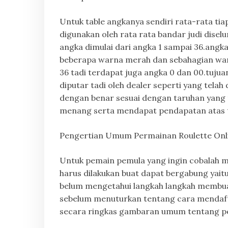
Untuk table angkanya sendiri rata-rata ti
digunakan oleh rata rata bandar judi disel
angka dimulai dari angka 1 sampai 36.angka
beberapa warna merah dan sebahagian warn
36 tadi terdapat juga angka 0 dan 00.tuju
diputar tadi oleh dealer seperti yang telah
dengan benar sesuai dengan taruhan yang
menang serta mendapat pendapatan atas 
Pengertian Umum Permainan Roulette Onl
Untuk pemain pemula yang ingin cobalah m
harus dilakukan buat dapat bergabung yaitu
belum mengetahui langkah langkah membuat 
sebelum menuturkan tentang cara mendafta
secara ringkas gambaran umum tentang per