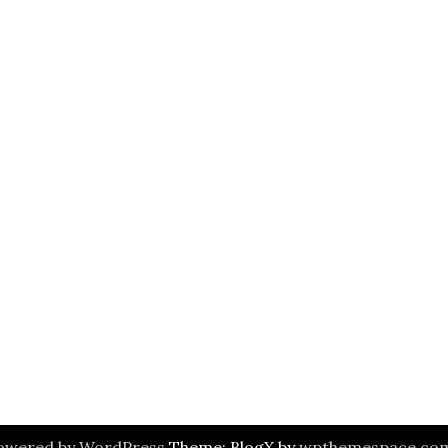
owered by WordPress
Theme: BlogX by
wpthemespace.co