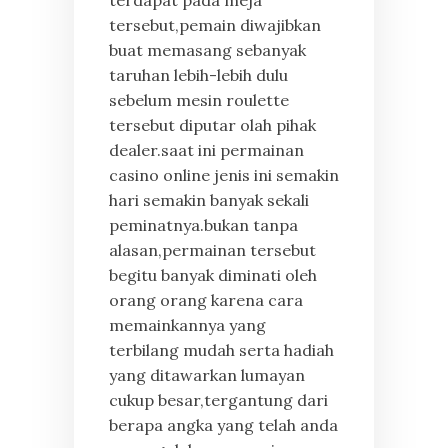
terdapat pada meja
tersebut,pemain diwajibkan
buat memasang sebanyak
taruhan lebih-lebih dulu
sebelum mesin roulette
tersebut diputar olah pihak
dealer.saat ini permainan
casino online jenis ini semakin
hari semakin banyak sekali
peminatnya.bukan tanpa
alasan,permainan tersebut
begitu banyak diminati oleh
orang orang karena cara
memainkannya yang
terbilang mudah serta hadiah
yang ditawarkan lumayan
cukup besar,tergantung dari
berapa angka yang telah anda