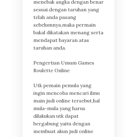
menebak angka dengan benar
sesuai dengan taruhan yang
telah anda pasang
sebelumnya,maka permain
bakal dikatakan menang serta
mendapat bayaran atas
taruhan anda.
Pengertian Umum Games
Roulette Online
Utk pemain pemula yang
ingin mencoba mencari ilmu
main judi online tersebut,hal
mula-mula yang harus
dilakukan utk dapat
bergabung yaitu dengan
membuat akun judi online