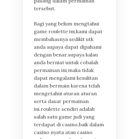
pasang dalam permainan
tersebut.
Bagi yang belum mengtahui
game roulette ini,kami dapat
membahasnya sedikit utk
anda supaya dapat dipahami
dengan benar.supaya kalau
anda berniat untuk cobalah
permainan ini,maka tidak
dapat mengalami kesulitan
dalam bermain karena telah
mengetahui aturan aturan
serta dasar permainan
ini.roulette sendiri adalah
salah satu game judi yang
terdapat di casino,baik dalam
casino nyata atau casino