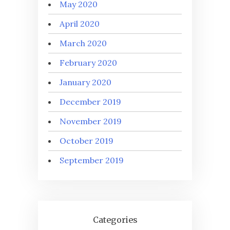
May 2020
April 2020
March 2020
February 2020
January 2020
December 2019
November 2019
October 2019
September 2019
Categories