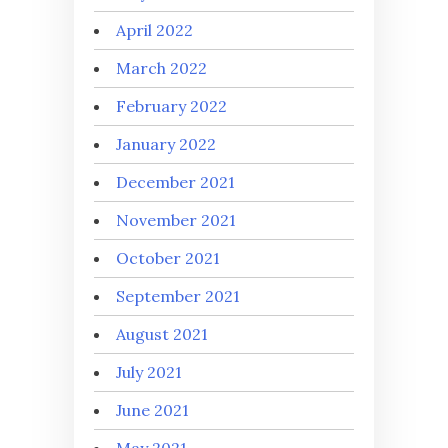
April 2022
March 2022
February 2022
January 2022
December 2021
November 2021
October 2021
September 2021
August 2021
July 2021
June 2021
May 2021