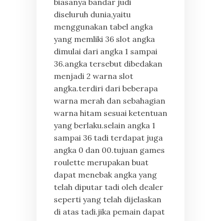
biasanya bandar judi
diseluruh dunia,yaitu
menggunakan tabel angka
yang memliki 36 slot angka
dimulai dari angka 1 sampai
36.angka tersebut dibedakan
menjadi 2 warna slot
angka.terdiri dari beberapa
warna merah dan sebahagian
warna hitam sesuai ketentuan
yang berlaku.selain angka 1
sampai 36 tadi terdapat juga
angka 0 dan 00.tujuan games
roulette merupakan buat
dapat menebak angka yang
telah diputar tadi oleh dealer
seperti yang telah dijelaskan
di atas tadi.jika pemain dapat