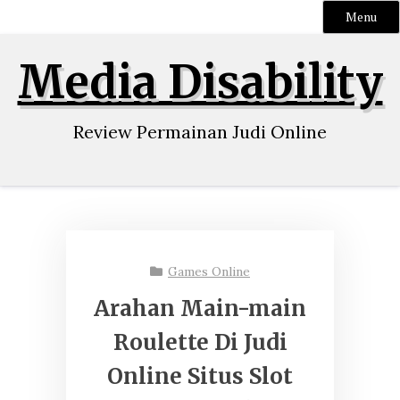
Menu
Skip
Media Disability
to
content
Review Permainan Judi Online
Games Online
Arahan Main-main
Roulette Di Judi
Online Situs Slot