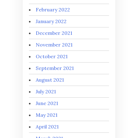
February 2022
January 2022
December 2021
November 2021
October 2021
September 2021
August 2021
July 2021
June 2021
May 2021
April 2021