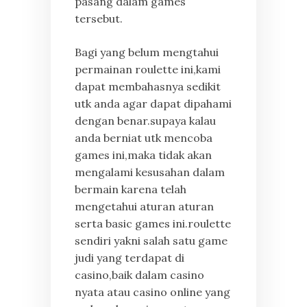
pasang dalam games
tersebut.
Bagi yang belum mengtahui
permainan roulette ini,kami
dapat membahasnya sedikit
utk anda agar dapat dipahami
dengan benar.supaya kalau
anda berniat utk mencoba
games ini,maka tidak akan
mengalami kesusahan dalam
bermain karena telah
mengetahui aturan aturan
serta basic games ini.roulette
sendiri yakni salah satu game
judi yang terdapat di
casino,baik dalam casino
nyata atau casino online yang