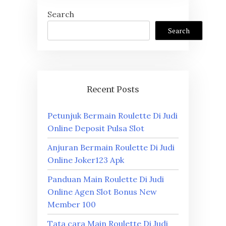
Search
Search
Recent Posts
Petunjuk Bermain Roulette Di Judi
Online Deposit Pulsa Slot
Anjuran Bermain Roulette Di Judi
Online Joker123 Apk
Panduan Main Roulette Di Judi
Online Agen Slot Bonus New
Member 100
Tata cara Main Roulette Di Judi