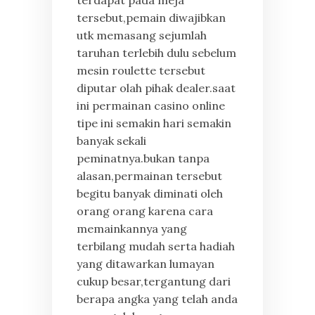
terdapat pada meja
tersebut,pemain diwajibkan
utk memasang sejumlah
taruhan terlebih dulu sebelum
mesin roulette tersebut
diputar olah pihak dealer.saat
ini permainan casino online
tipe ini semakin hari semakin
banyak sekali
peminatnya.bukan tanpa
alasan,permainan tersebut
begitu banyak diminati oleh
orang orang karena cara
memainkannya yang
terbilang mudah serta hadiah
yang ditawarkan lumayan
cukup besar,tergantung dari
berapa angka yang telah anda