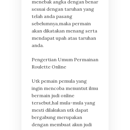
menebak angka dengan benar
sesuai dengan taruhan yang
telah anda pasang
sebelumnya,maka permain
akan dikatakan menang serta
mendapat upah atas taruhan
anda.
Pengertian Umum Permainan
Roulette Online
Utk pemain pemula yang
ingin mencoba menuntut ilmu
bermain judi online
tersebut,hal mula-mula yang
mesti dilakukan utk dapat
bergabung merupakan
dengan membuat akun judi