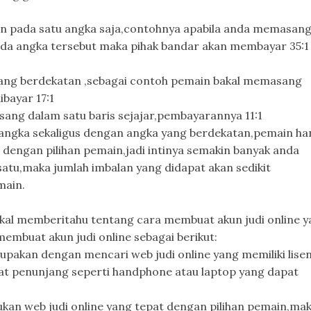
an pada satu angka saja,contohnya apabila anda memasan
ada angka tersebut maka pihak bandar akan membayar 35:1
 yang berdekatan ,sebagai contoh pemain bakal memasang
bayar 17:1
ipasang dalam satu baris sejajar,pembayarannya 11:1
angka sekaligus dengan angka yang berdekatan,pemain ha
 dengan pilihan pemain,jadi intinya semakin banyak anda
satu,maka jumlah imbalan yang didapat akan sedikit
main.
 bakal memberitahu tentang cara membuat akun judi online 
embuat akun judi online sebagai berikut:
upakan dengan mencari web judi online yang memiliki lisen
t penunjang seperti handphone atau laptop yang dapat
kan web judi online yang tepat dengan pilihan pemain,ma