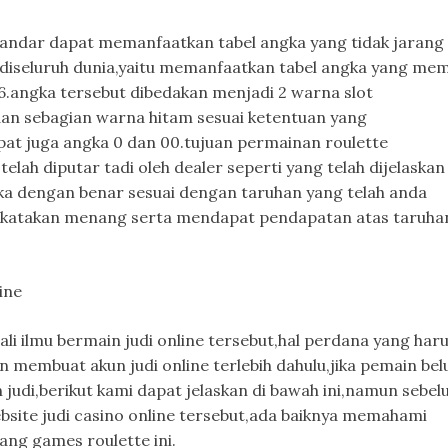
bandar dapat memanfaatkan tabel angka yang tidak jarang
diseluruh dunia,yaitu memanfaatkan tabel angka yang meml
36.angka tersebut dibedakan menjadi 2 warna slot
dan sebagian warna hitam sesuai ketentuan yang
apat juga angka 0 dan 00.tujuan permainan roulette
ah diputar tadi oleh dealer seperti yang telah dijelaskan
ka dengan benar sesuai dengan taruhan yang telah anda
ikatakan menang serta mendapat pendapatan atas taruha
ine
i ilmu bermain judi online tersebut,hal perdana yang har
n membuat akun judi online terlebih dahulu,jika pemain be
udi,berikut kami dapat jelaskan di bawah ini,namun sebe
site judi casino online tersebut,ada baiknya memahami
ng games roulette ini.