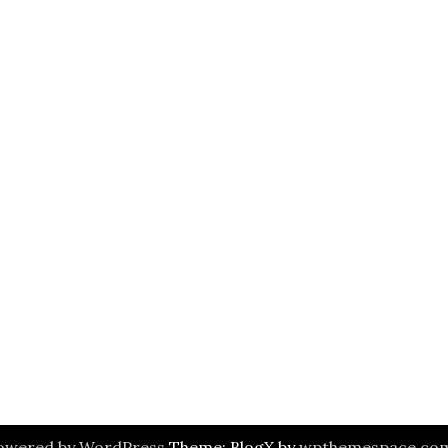
owered by WordPress
Theme: BlogX by
wpthemespace.co