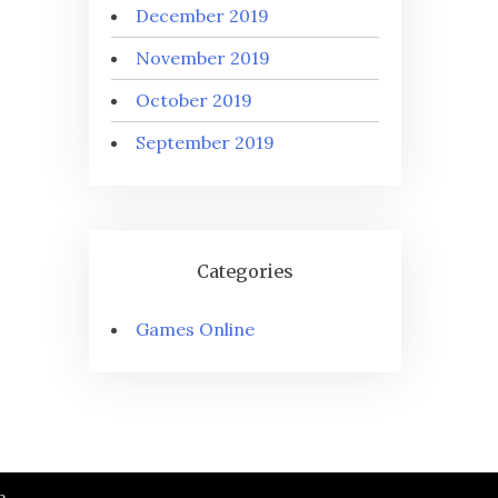
December 2019
November 2019
October 2019
September 2019
Categories
Games Online
m