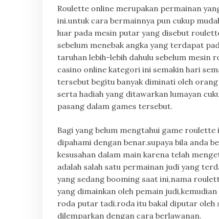
Roulette online merupakan permainan yang
ini.untuk cara bermainnya pun cukup muda
luar pada mesin putar yang disebut roul
sebelum menebak angka yang terdapat pad
taruhan lebih-lebih dahulu sebelum mesin ro
casino online kategori ini semakin hari s
tersebut begitu banyak diminati oleh ora
serta hadiah yang ditawarkan lumayan cuk
pasang dalam games tersebut.
Bagi yang belum mengtahui game roulette i
dipahami dengan benar.supaya bila anda be
kesusahan dalam main karena telah mengeta
adalah salah satu permainan judi yang terd
yang sedang booming saat ini,nama roulette
yang dimainkan oleh pemain judi,kemudian 
roda putar tadi.roda itu bakal diputar oleh
dilemparkan dengan cara berlawanan.