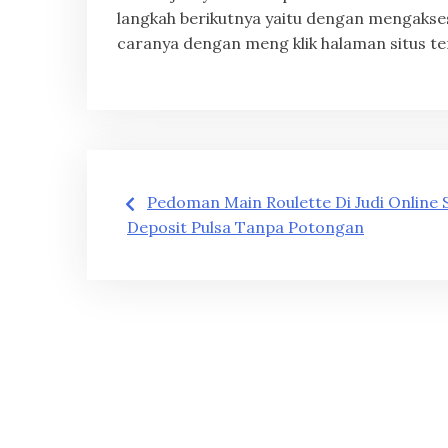
langkah berikutnya yaitu dengan mengakse
caranya dengan meng klik halaman situs te
Post
Pedoman Main Roulette Di Judi Online 
Deposit Pulsa Tanpa Potongan
navigation