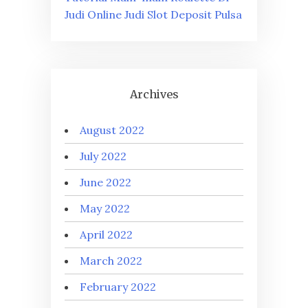
Judi Online Judi Slot Deposit Pulsa
Archives
August 2022
July 2022
June 2022
May 2022
April 2022
March 2022
February 2022