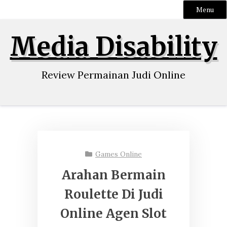
Menu
Skip
Media Disability
to
content
Review Permainan Judi Online
Games Online
Arahan Bermain
Roulette Di Judi
Online Agen Slot