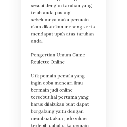
sesuai dengan taruhan yang
telah anda pasang
sebelumnya,maka permain
akan dikatakan menang serta
mendapat upah atas taruhan
anda.
Pengertian Umum Game
Roulette Online
Utk pemain pemula yang
ingin coba mencari ilmu
bermain judi online
tersebut,hal pertama yang
harus dilakukan buat dapat
bergabung yaitu dengan
membuat akun judi online
terlebih dahulu,jika pemain