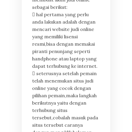
sebagai berikut:
 hal pertama yang perlu
anda lakukan adalah dengan
mencari website judi online
yang memiliki lisensi
resmi,bisa dengan memakai
piranti penunjang seperti
handphone atau laptop yang
dapat terhubung ke internet.
 seterusnya setelah pemain
telah menemukan situs judi
online yang cocok dengan
pilihan pemain,maka langkah
berikutnya yaitu dengan
terhubung situs
tersebut,cobalah masuk pada
situs tersebut caranya