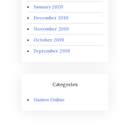
January 2020
December 2019
November 2019
October 2019
September 2019
Categories
Games Online