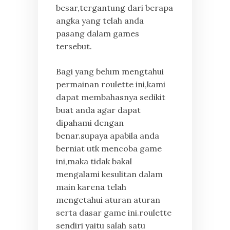
besar,tergantung dari berapa
angka yang telah anda
pasang dalam games
tersebut.
Bagi yang belum mengtahui
permainan roulette ini,kami
dapat membahasnya sedikit
buat anda agar dapat
dipahami dengan
benar.supaya apabila anda
berniat utk mencoba game
ini,maka tidak bakal
mengalami kesulitan dalam
main karena telah
mengetahui aturan aturan
serta dasar game ini.roulette
sendiri yaitu salah satu