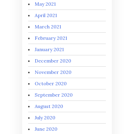
May 2021
April 2021
March 2021
February 2021
January 2021
December 2020
November 2020
October 2020
September 2020
August 2020
July 2020
June 2020