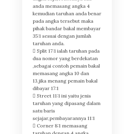
anda memasang angka 4
kemudian taruhan anda benar
pada angka tersebut maka
pihak bandar bakal membayar
35:1 sesuai dengan jumlah
taruhan anda.
 Split 17:1 ialah taruhan pada
dua nomor yang berdekatan
,sebagai contoh pemain bakal
memasang angka 10 dan
13,jika menang pemain bakal
dibayar 17:1
 Street 11:1 ini yaitu jenis
taruhan yang dipasang dalam
satu baris
sejajar,pembayarannya 11:1
 Corner 8:1 memasang
taruhan dengan 4 angka