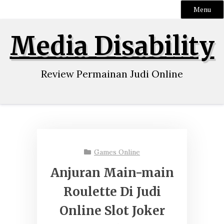
Menu
Skip
Media Disability
to
content
Review Permainan Judi Online
Games Online
Anjuran Main-main
Roulette Di Judi
Online Slot Joker