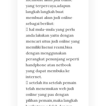
yang terpercaya,adapun
langkah langkah buat
membuat akun judi online
sebagai berikut:
 hal mula-mula yang perlu
anda lakukan yaitu dengan
mencari situs judi online yang
memiliki lisensi resmi,bisa
dengan menggunakan
perangkat penunjang seperti
handphone atau netbook
yang dapat membuka ke
internet.
 setelah itu setelah pemain
telah menemukan web judi
online yang pas dengan
pilihan pemain,maka langkah