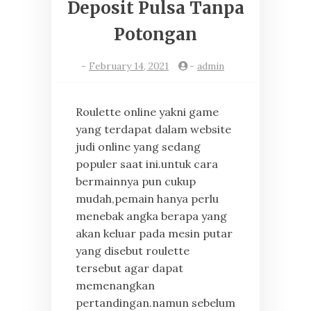
Deposit Pulsa Tanpa
Potongan
-
February 14, 2021
-
admin
Roulette online yakni game
yang terdapat dalam website
judi online yang sedang
populer saat ini.untuk cara
bermainnya pun cukup
mudah,pemain hanya perlu
menebak angka berapa yang
akan keluar pada mesin putar
yang disebut roulette
tersebut agar dapat
memenangkan
pertandingan.namun sebelum