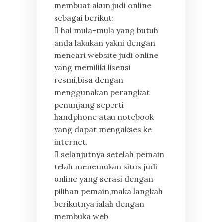
membuat akun judi online
sebagai berikut:
 hal mula-mula yang butuh
anda lakukan yakni dengan
mencari website judi online
yang memiliki lisensi
resmi,bisa dengan
menggunakan perangkat
penunjang seperti
handphone atau notebook
yang dapat mengakses ke
internet.
 selanjutnya setelah pemain
telah menemukan situs judi
online yang serasi dengan
pilihan pemain,maka langkah
berikutnya ialah dengan
membuka web