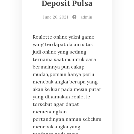
Deposit Pulsa
-
June 26, 2021
-
admin
Roulette online yakni game
yang terdapat dalam situs
judi online yang sedang
ternama saat ini.untuk cara
bermainnya pun cukup
mudah,pemain hanya perlu
menebak angka berapa yang
akan ke luar pada mesin putar
yang dinamakan roulette
tersebut agar dapat
memenangkan
pertandingan.namun sebelum
menebak angka yang