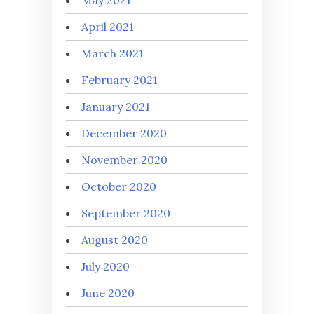
April 2021
March 2021
February 2021
January 2021
December 2020
November 2020
October 2020
September 2020
August 2020
July 2020
June 2020