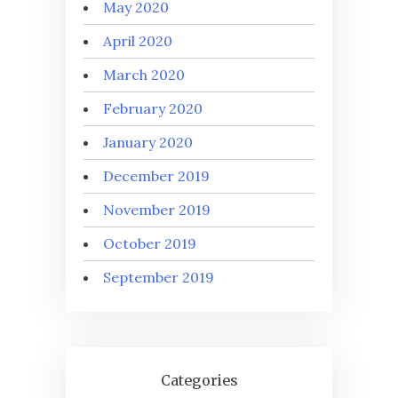
May 2020
April 2020
March 2020
February 2020
January 2020
December 2019
November 2019
October 2019
September 2019
Categories