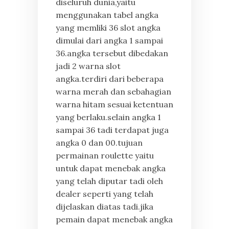
diseluruh dunia,yaitu
menggunakan tabel angka
yang memliki 36 slot angka
dimulai dari angka 1 sampai
36.angka tersebut dibedakan
jadi 2 warna slot
angka.terdiri dari beberapa
warna merah dan sebahagian
warna hitam sesuai ketentuan
yang berlaku.selain angka 1
sampai 36 tadi terdapat juga
angka 0 dan 00.tujuan
permainan roulette yaitu
untuk dapat menebak angka
yang telah diputar tadi oleh
dealer seperti yang telah
dijelaskan diatas tadi.jika
pemain dapat menebak angka