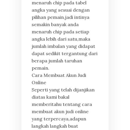
menaruh chip pada tabel
angka yang sesuai dengan
pilihan pemain,jadi intinya
semakin banyak anda
menaruh chip pada setiap
angka lebih dari satu,maka
jumlah imbalan yang didapat
dapat sedikit tergantung dari
berapa jumlah taruhan
pemain.
Cara Membuat Akun Judi
Online
Seperti yang telah dijanjikan
diatas kami bakal
memberitahu tentang cara
membuat akun judi online
yang terpercaya,adapun
langkah langkah buat