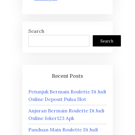
Search
Search
Recent Posts
Petunjuk Bermain Roulette Di Judi
Online Deposit Pulsa Slot
Anjuran Bermain Roulette Di Judi
Online Joker123 Apk
Panduan Main Roulette Di Judi