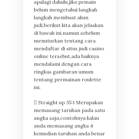
apalagi dahulu,jika pemain
belum mengetahui langkah
langkah membuat akun
judi,berikut kita akan jelaskan
di bawah ini,namun sebelum
menuturkan tentang cara
mendaftar di situs judi casino
online tersebut,ada baiknya
mendalami dengan cara
ringkas gambaran umum
tentang permainan roulette
ini.
 Straight up 35:1 Merupakan
memasang taruhan pada satu
angka saja,contohnya kalau
anda memasang angka 4
kemudian taruhan anda benar