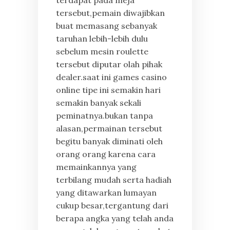
terdapat pada meja
tersebut,pemain diwajibkan
buat memasang sebanyak
taruhan lebih-lebih dulu
sebelum mesin roulette
tersebut diputar olah pihak
dealer.saat ini games casino
online tipe ini semakin hari
semakin banyak sekali
peminatnya.bukan tanpa
alasan,permainan tersebut
begitu banyak diminati oleh
orang orang karena cara
memainkannya yang
terbilang mudah serta hadiah
yang ditawarkan lumayan
cukup besar,tergantung dari
berapa angka yang telah anda