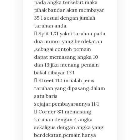
pada angka tersebut maka
pihak bandar akan membayar
35:1 sesuai dengan jumlah
taruhan anda.
 Split 17:1 yakni taruhan pada
dua nomor yang berdekatan
,sebagai contoh pemain
dapat memasang angka 10
dan 13,jika menang pemain
bakal dibayar 17:1
 Street 11:1 ini ialah jenis
taruhan yang dipasang dalam
satu baris
sejajar,pembayarannya 11:1
 Corner 8:1 memasang
taruhan dengan 4 angka
sekaligus dengan angka yang
berdekatan,pemain hanya