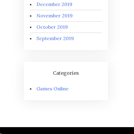
December 2019
November 2019
October 2019
September 2019
Categories
Games Online
m