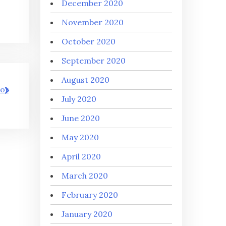
December 2020
November 2020
October 2020
September 2020
August 2020
lot
July 2020
June 2020
May 2020
April 2020
March 2020
February 2020
January 2020