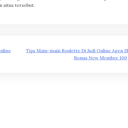
 situs tersebut.
nline
Tips Main-main Roulette Di Judi Online Agen S
Bonus New Member 100