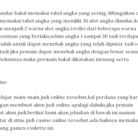
bandar bakal memakai tabel angka yang sering difungsikan 
memakai tabel angka yang memliki 36 slot angka dimulai da
n menjadi 2 warna slot angka.terdiri dari beberapa warna
entuan yang berlaku.selain angka 1 sampai 36 tadi terdap
ialah untuk dapat menebak angka yang telah diputar tadi o
as tadi.jika pemain dapat menebak angka dengan benar sesua
ebelumnya,maka permain bakal dikatakan menang serta
ine
lajar main-main judi online tersebut,hal perdana yang ha
gan membuat akun judi online apalagi dahulu,jika pemain
akun judi,berikut kami akan jelaskan di bawah ini,namun
r di situs judi casino online tersebut,ada baiknya memah
ng games roulette ini.