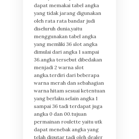
dapat memakai tabel angka
yang tidak jarang digunakan
oleh rata rata bandar judi
diseluruh dunia,yaitu
menggunakan tabel angka
yang memliki 36 slot angka
dimulai dari angka 1 sampai
36.angka tersebut dibedakan
menjadi 2 warna slot
angka.terdiri dari beberapa
warna merah dan sebahagian
warna hitam sesuai ketentuan
yang berlaku.selain angka 1
sampai 36 tadi terdapat juga
angka 0 dan 00.tujuan
permainan roulette yaitu utk
dapat menebak angka yang
telah diputar tadi oleh dealer