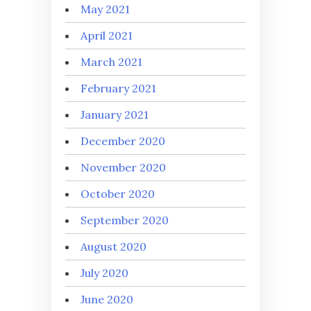
May 2021
April 2021
March 2021
February 2021
January 2021
December 2020
November 2020
October 2020
September 2020
August 2020
July 2020
June 2020