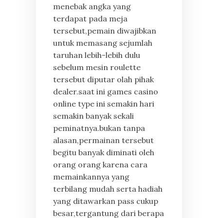
menebak angka yang
terdapat pada meja
tersebut,pemain diwajibkan
untuk memasang sejumlah
taruhan lebih-lebih dulu
sebelum mesin roulette
tersebut diputar olah pihak
dealer.saat ini games casino
online type ini semakin hari
semakin banyak sekali
peminatnya.bukan tanpa
alasan,permainan tersebut
begitu banyak diminati oleh
orang orang karena cara
memainkannya yang
terbilang mudah serta hadiah
yang ditawarkan pass cukup
besar,tergantung dari berapa