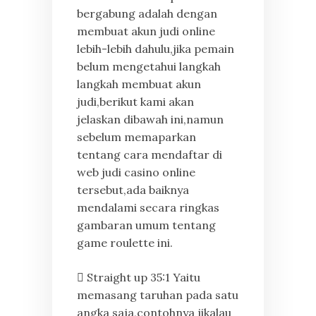
bergabung adalah dengan
membuat akun judi online
lebih-lebih dahulu,jika pemain
belum mengetahui langkah
langkah membuat akun
judi,berikut kami akan
jelaskan dibawah ini,namun
sebelum memaparkan
tentang cara mendaftar di
web judi casino online
tersebut,ada baiknya
mendalami secara ringkas
gambaran umum tentang
game roulette ini.
 Straight up 35:1 Yaitu
memasang taruhan pada satu
angka saja,contohnya jikalau