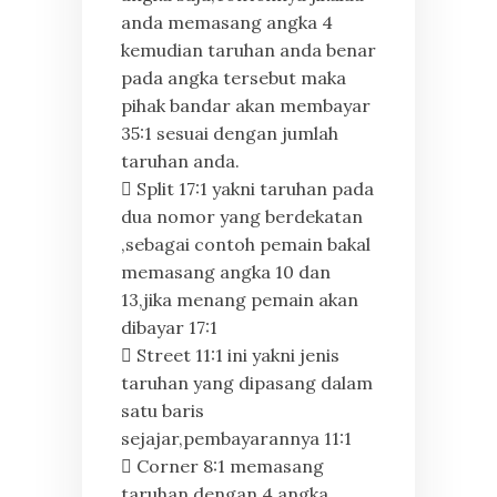
anda memasang angka 4
kemudian taruhan anda benar
pada angka tersebut maka
pihak bandar akan membayar
35:1 sesuai dengan jumlah
taruhan anda.
 Split 17:1 yakni taruhan pada
dua nomor yang berdekatan
,sebagai contoh pemain bakal
memasang angka 10 dan
13,jika menang pemain akan
dibayar 17:1
 Street 11:1 ini yakni jenis
taruhan yang dipasang dalam
satu baris
sejajar,pembayarannya 11:1
 Corner 8:1 memasang
taruhan dengan 4 angka