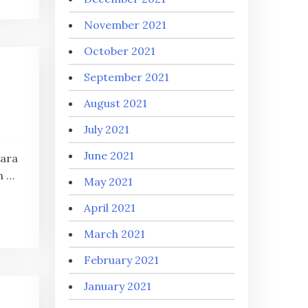
November 2021
October 2021
September 2021
August 2021
July 2021
June 2021
cara
n …
May 2021
April 2021
March 2021
February 2021
January 2021