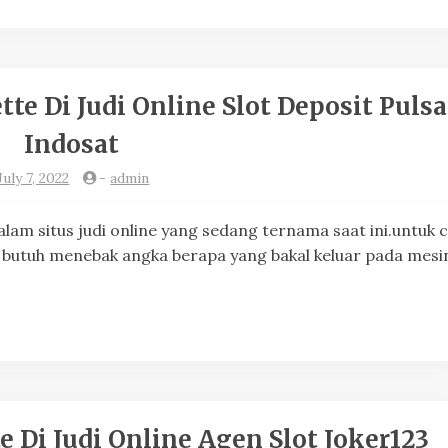
te Di Judi Online Slot Deposit Pulsa
Indosat
July 7, 2022
-
admin
alam situs judi online yang sedang ternama saat ini.untuk 
butuh menebak angka berapa yang bakal keluar pada mesi
e Di Judi Online Agen Slot Joker123