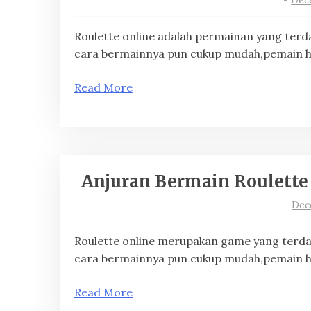
Roulette online adalah permainan yang terda
cara bermainnya pun cukup mudah,pemain h
Read More
Anjuran Bermain Roulette D
-
Dec
Roulette online merupakan game yang terdapa
cara bermainnya pun cukup mudah,pemain h
Read More